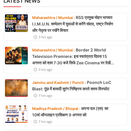
LATEST NEWS
RSS प्रमुख मोहन भागवत
Maharashtra / Mumbai :
I.I.M.U.N. सम्मेलन में युवाओं से करेंगे संवाद, राष्ट्र निर्माण
और नेतृत्व पर रखेंगे विचार
3 hrs ago
Border 2 World
Maharashtra / Mumbai :
Television Premiere: इस स्वतंत्रता दिवस 15
अगस्त को शाम 7:30 बजे सिर्फ Zee Cinema पर देखें
बॉर्डर 2
3 hrs ago
Poonch LoC
Jammu and Kashmir / Punch :
Blast: पुंछ में बारूदी सुरंग निष्क्रिय करते समय विस्फोट
7 hrs ago
अपना दल (एस) का
Madhya Pradesh / Bhopal :
10वां ऑनलाइन प्रशिक्षण 9 अगस्त को
7 hrs ago