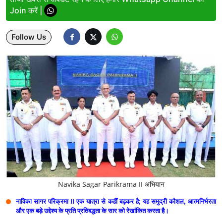
Join करें |
Lifestyle
Follow Us
Health
Development
Career
Literature
Tour & Travel
History Speaks
About Us
Navika Sagar Parikrama II अभियान
Contact Us
नाविका सागर परिक्रमा II एक यात्रा से कहीं बढ़कर है; यह समुद्री कौशल, आत्मनिर्भरता
और एक बड़े उद्देश्य के प्रति प्रतिबद्धता के सार को रेखांकित करता है।