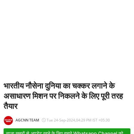
Entertainment
Women
X Education
Article
Religion
Interview
Business
भारतीय नौसेना दुनिया का चक्कर लगाने के
असाधारण मिशन पर निकलने के लिए पूरी तरह
Relationship
तैयार
Education
Defence & Security
AGCNN TEAM
Tue 24-Sep-2024,04:29 PM IST +05:30
Environment
ताजा खबरों से अपडेट रहने के लिए हमारे Whatsapp Channel को