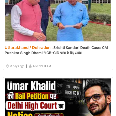
Uttarakhand / Dehradun :
Srishti Kandari Death Case: CM
Pushkar Singh Dhami ने CB-CID जांच के दिए आदेश
|
8 days ago
AGCNN TEAM