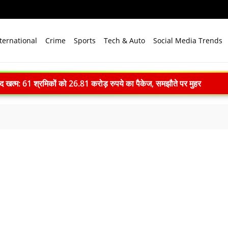
ternational
Crime
Sports
Tech & Auto
Social Media Trends
ाद खत्म: 61 श्रमिकों को 26.81 करोड़ रुपये का पैकेज, समझौते पर मुहर
 भारत बनेगा स्वच्छ ऊर्जा तकनीकों का वैश्विक विनिर्माण केंद्र
े विजन में प्रादेशिक सेना की अहम भूमिका, 10 करोड़ पौधे लगाने का रिकॉर्ड
में पहला मानवरहित मिशन, 2027 तक अंतरिक्ष में जाएगा पहला भारतीय दल
ignature’— प्रेम, त्याग और अधूरी मोहब्बत की भावनात्मक कहानी
 ने 4000 किमी रेंज वाली परमाणु सक्षम अग्नि-4 बैलिस्टिक मिसाइल का सफल प
.N. सम्मेलन में युवाओं से करेंगे संवाद, राष्ट्र निर्माण और नेतृत्व पर रखेंगे विच
ा सपा पर हमला, बोले- विपक्ष ने विकास और अनुपूरक बजट पर रोकी चर्चा
-देवप्रयाग मार्ग पर बोलेरो 250 मीटर खाई में गिरी, 5 लोगों की मौत
ll: दिल्ली में खुलेंगी प्राइवेट यूनिवर्सिटी, सरकार लाएगी नया कानून