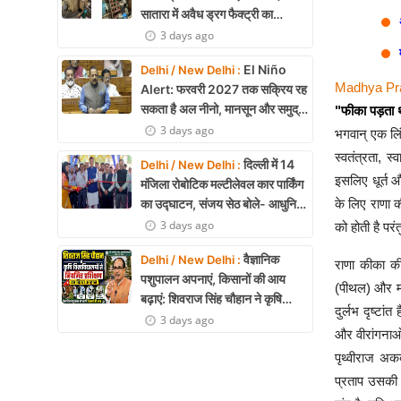
सातारा में अवैध ड्रग फैक्ट्री का
भंडाफोड़, अल्प्राजोलम और डायजेपाम
3 days ago
जब्त
El Niño
Delhi / New Delhi :
Madhya Pra
Alert: फरवरी 2027 तक सक्रिय रह
सकता है अल नीनो, मानसून और समुद्री
"फीका पड़ता 
पारिस्थितिकी पर असर की आशंका
3 days ago
भगवान् एक लिंग
स्वतंत्रता, स
दिल्ली में 14
Delhi / New Delhi :
इसलिए धूर्त 
मंजिला रोबोटिक मल्टीलेवल कार पार्किंग
का उद्घाटन, संजय सेठ बोले- आधुनिक
के लिए राणा क
तकनीक से मिलेगी बड़ी राहत
3 days ago
को होती है पर
वैज्ञानिक
Delhi / New Delhi :
राणा कीका की
पशुपालन अपनाएं, किसानों की आय
(पीथल) और महा
बढ़ाएं: शिवराज सिंह चौहान ने कृषि
दुर्लभ दृष्टां
विश्वविद्यालयों से नियमित प्रशिक्षण का
3 days ago
और वीरांगनाओं
किया आह्वान
पृथ्वीराज अक
प्रताप उसकी 