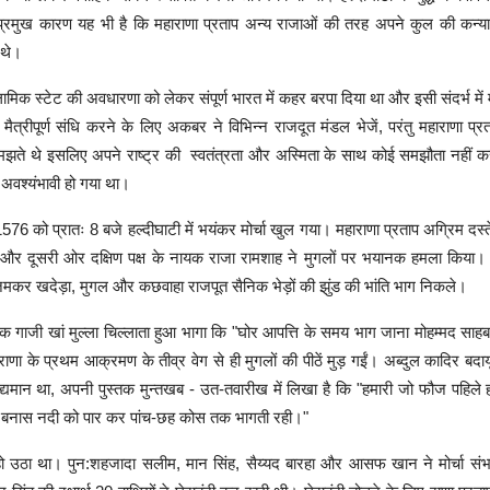
प्रमुख कारण यह भी है कि महाराणा प्रताप अन्य राजाओं की तरह अपने कुल की कन्या
 थे।
मिक स्टेट की अवधारणा को लेकर संपूर्ण भारत में कहर बरपा दिया था और इसी संदर्भ में 
मैत्रीपूर्ण संधि करने के लिए अकबर ने विभिन्न राजदूत मंडल भेजें, परंतु महाराणा प
झते थे इसलिए अपने राष्ट्र की स्वतंत्रता और अस्मिता के साथ कोई समझौता नहीं क
ा अवश्यंभावी हो गया था।
76 को प्रातः 8 बजे हल्दीघाटी में भयंकर मोर्चा खुल गया। महाराणा प्रताप अग्रिम दस्त
में और दूसरी ओर दक्षिण पक्ष के नायक राजा रामशाह ने मुगलों पर भयानक हमला किया।
र खदेड़ा, मुगल और कछवाहा राजपूत सैनिक भेड़ों की झुंड की भांति भाग निकले।
 गाजी खां मुल्ला चिल्लाता हुआ भागा कि "घोर आपत्ति के समय भाग जाना मोहम्मद साहब क
राणा के प्रथम आक्रमण के तीव्र वेग से ही मुगलों की पीठें मुड़ गईं। अब्दुल कादिर बदायूं
ं विद्यमान था, अपनी पुस्तक मुन्तखब - उत-तवारीख में लिखा है कि "हमारी जो फौज पहिले ह
 बनास नदी को पार कर पांच-छह कोस तक भागती रही।"
हो उठा था। पुन:शहजादा सलीम, मान सिंह, सैय्यद बारहा और आसफ खान ने मोर्चा स