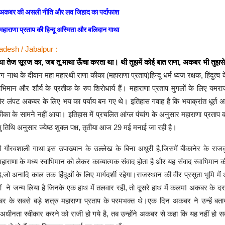
अकबर की असली नीति और लव जिहाद का पर्दाफाश
महाराणा प्रताप की हिन्दू अस्मिता और बलिदान गाथा
desh / Jabalpur :
था तेज सूरज का, जब तू माथा ऊँचा करता था। थी तुझमें कोई बात राणा, अकबर भी तु
 नाथ के दीवान महा महारथी राणा कीका (महाराणा प्रताप)हिन्दू धर्म ध्वज रक्षक, हिंदुत्व क
्वाभिमान और शौर्य के प्रतीक के रुप शिरोधार्य हैं। महाराणा प्रताप मुगलों के लिए यमरा
और लंपट अकबर के लिए भय का पर्याय बन गए थे। इतिहास गवाह है कि भयाक्रांत धूर्त अ
ीका के सामने नहीं आया। इतिहास में प्रचलित आंग्ल पंचांग के अनुसार महाराणा प्रताप
ंतु तिथि अनुसार ज्येष्ठ शुक्ल पक्ष, तृतीया आज 29 मई मनाई जा रही है।
 गौरवशाली गाथा इस उपाख्यान के उल्लेख के बिना अधूरी है,जिसमें बीकानेर के राजकु
राणा के मध्य स्वाभिमान को लेकर काव्यात्मक संवाद होता है और यह संवाद स्वाभिमान क
त है,जो अनादि काल तक हिंदुओं के लिए मार्गदर्शी रहेगा।राजस्थान की वीर प्रसूता भूमि में
 ने जन्म लिया है जिनके एक हाथ में तलवार रही, तो दूसरे हाथ में कलम! अकबर के दरबा
बर के सबसे बड़े शत्रु महाराणा प्रताप के परमभक्त थे।एक दिन अकबर ने उन्हें बता
अधीनता स्वीकार करने को राजी हो गये है, तब उन्होंने अकबर से कहा कि यह नहीं हो