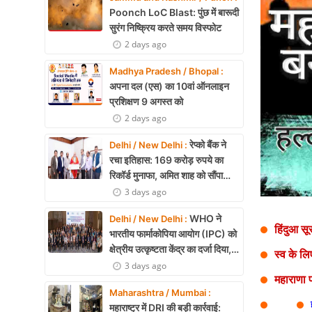
Health
Poonch LoC Blast: पुंछ में बारूदी
सुरंग निष्क्रिय करते समय विस्फोट
Development
2 days ago
Career
Madhya Pradesh / Bhopal :
अपना दल (एस) का 10वां ऑनलाइन
Literature
प्रशिक्षण 9 अगस्त को
2 days ago
Tour & Travel
रेप्को बैंक ने
Delhi / New Delhi :
History Speaks
रचा इतिहास: 169 करोड़ रुपये का
रिकॉर्ड मुनाफा, अमित शाह को सौंपा
About Us
22.90 करोड़ का लाभांश
3 days ago
Contact Us
WHO ने
Delhi / New Delhi :
हिंदुआ स
भारतीय फार्माकोपिया आयोग (IPC) को
क्षेत्रीय उत्कृष्टता केंद्र का दर्जा दिया,
स्व के ल
दक्षिण-पूर्व एशिया में भारत की बड़ी
3 days ago
महाराणा प
उपलब्धि
Maharashtra / Mumbai :
महाराष्ट्र में DRI की बड़ी कार्रवाई: