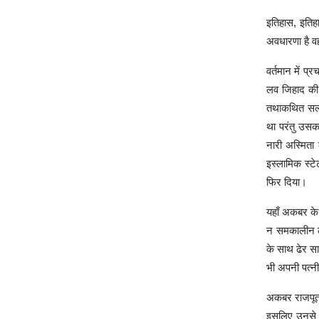
इतिहास, इतिहा
अवधारणा है वह
वर्तमान में प
लव जिहाद की 
तथाकथित सल्त
था परंतु उसक
नारी अस्मिता 
इस्लामिक स्टे
फिर दिया।
यहाँ अकबर के 
न समकालीन ले
के साथ ढेर सा
भी अपनी पत्न
अकबर राजपूताना
इसलिए उनसे कन