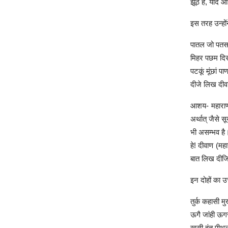
झूंठ है, यदि 
इस तरह उन्हो
पातल जो पतसा
मिहर पछम दि
पटकूं मूंछां
दीजे लिख दी
आशय- महाराणा
अर्थात् जैसे 
भी असम्भव है
हे! दीवाण (मह
बात लिख दीज
इन दोहों का 
तुर्क कहासी म
ऊगै जांही ऊग
खुसी हूंत पी