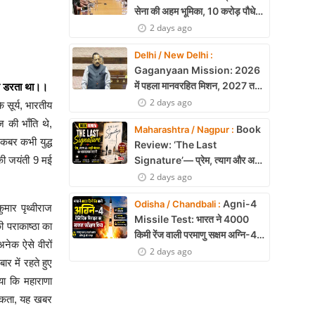
सेना की अहम भूमिका, 10 करोड़ पौधे
लगाने का रिकॉर्ड
2 days ago
Delhi / New Delhi :
Gaganyaan Mission: 2026
में पहला मानवरहित मिशन, 2027 तक
झसे डरता था।।
अंतरिक्ष में जाएगा पहला भारतीय दल
2 days ago
े सूर्य, भारतीय
ज की भाँति थे,
Book
Maharashtra / Nagpur :
कबर कभी युद्ध
Review: ‘The Last
Signature’— प्रेम, त्याग और अधूरी
 की जयंती 9 मई
मोहब्बत की भावनात्मक कहानी
2 days ago
Agni-4
Odisha / Chandbali :
मार पृथ्वीराज
Missile Test: भारत ने 4000
ी पराकाष्ठा का
किमी रेंज वाली परमाणु सक्षम अग्नि-4
 अनेक ऐसे वीरों
बैलिस्टिक मिसाइल का सफल परीक्षण,
2 days ago
र में रहते हुए
बढ़ी सामरिक ताकत
या कि महाराणा
 सकता, यह खबर