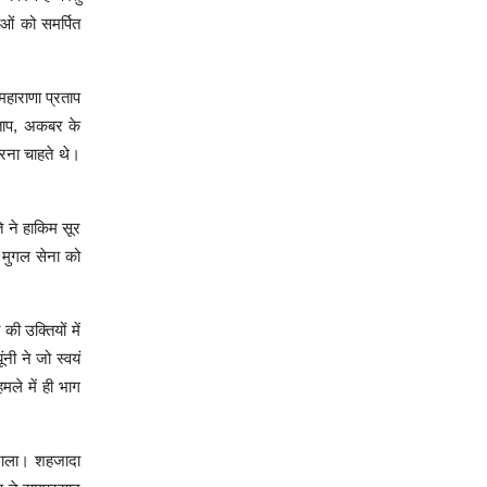
ओं को समर्पित
महाराणा प्रताप
्रताप, अकबर के
रना चाहते थे।
े ने हाकिम सूर
 मुगल सेना को
ी उक्तियों में
नी ने जो स्वयं
मले में ही भाग
ंभाला। शहजादा