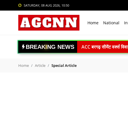
SATURDAY, 08 AUG 2026, 10:50
Login
Register
Home
National
In
Home
National
ACC बरगढ़ सीमेंट वर्क्स विव
B
R
E
A
K
I
N
G
N
E
W
S
International
ऊर्जा सुरक्षा पर कुमारस्वामी:
Crime
राजनाथ सिंह: विकसित भारत क
Home
Article
Special Article
Gaganyaan Mission: 2026 
Sports
Book Review: ‘The Last S
Tech & Auto
Agni-4 Missile Test: भारत
RSS प्रमुख मोहन भागवत I.I.M.U
Social Media Trends
अंबेडकरनगर में सीएम योगी क
Entertainment
Uttrakhand Accident: पौड़ी
Women
Delhi Private University Bi