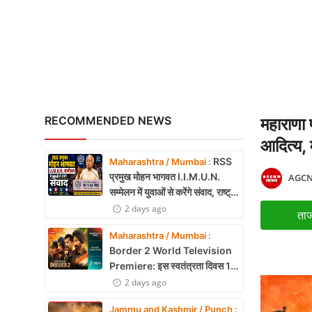
National Handloo Day: पी
X Education
Article
Religion
Interview
RECOMMENDED NEWS
महाराणा 
Business
आदित्य, 
RSS
Maharashtra / Mumbai :
Relationship
प्रमुख मोहन भागवत I.I.M.U.N.
AGCN
सम्मेलन में युवाओं से करेंगे संवाद, राष्ट्र
Education
निर्माण और नेतृत्व पर रखेंगे विचार
2 days ago
ताज
Defence & Security
Maharashtra / Mumbai :
Border 2 World Television
Environment
Premiere: इस स्वतंत्रता दिवस 15
अगस्त को शाम 7:30 बजे सिर्फ Zee
2 days ago
Lifestyle
Cinema पर देखें बॉर्डर 2
Jammu and Kashmir / Punch :