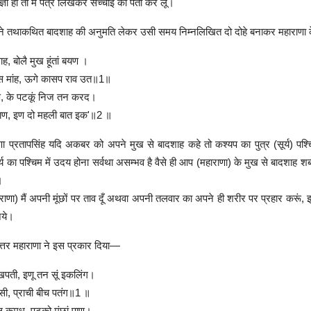
आज्ञा हो तो मैं पत्र लिखकर सच्चाई का पता कर लूँ।
ंने तथाकथित बादशाह की अनुमति लेकर उसी समय निम्नलिखित दो दोहे बनाकर महाराणा 
ह, बोलै मुख हूंतां बयण ।
स मांह, ऊगे कासप राव उत॥1॥
 पाण, के पटकूं निज तन करद।
वाण, इण दो महली बात इक'॥2 ॥
 प्रतापसिंह यदि अकबर को अपने मुख से बादशाह कहे तो कश्यप का पुत्र (सूर्य) पश्चि
सूर्य का पश्चिम में उदय होना सर्वथा असम्भव है वैसे ही आप (महाराणा) के मुख से बादशाह 
।
ाराणा) मैं अपनी मूंछों पर ताव दूँ अथवा अपनी तलवार का अपने ही शरीर पर प्रहार करूं, इ
िये।
उत्तर महाराणा ने इस प्रकार दिया—
ुखपती, इणू तन सूं इकलिंग।
सी, प्राची बीच पतंग॥1 ॥
थल कमध, पटको मूंछां पाण।