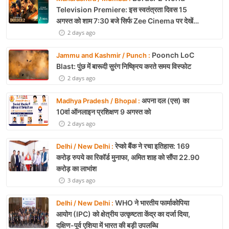
Television Premiere: इस स्वतंत्रता दिवस 15
अगस्त को शाम 7:30 बजे सिर्फ Zee Cinema पर देखें
बॉर्डर 2
2 days ago
Poonch LoC
Jammu and Kashmir / Punch :
Blast: पुंछ में बारूदी सुरंग निष्क्रिय करते समय विस्फोट
2 days ago
अपना दल (एस) का
Madhya Pradesh / Bhopal :
10वां ऑनलाइन प्रशिक्षण 9 अगस्त को
2 days ago
रेप्को बैंक ने रचा इतिहास: 169
Delhi / New Delhi :
करोड़ रुपये का रिकॉर्ड मुनाफा, अमित शाह को सौंपा 22.90
करोड़ का लाभांश
3 days ago
WHO ने भारतीय फार्माकोपिया
Delhi / New Delhi :
आयोग (IPC) को क्षेत्रीय उत्कृष्टता केंद्र का दर्जा दिया,
दक्षिण-पूर्व एशिया में भारत की बड़ी उपलब्धि