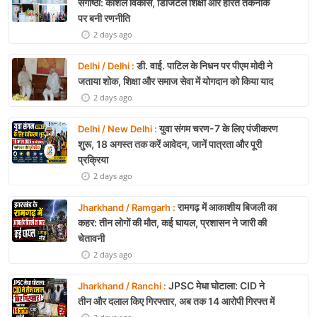
संगोष्ठी: कौशल विकास, डिजिटल शिक्षा और हरित तकनीक
पर बनी रणनीति
2 days ago
डी. वाई. पाटिल के निधन पर पीएम मोदी ने
Delhi / Delhi :
जताया शोक, शिक्षा और समाज सेवा में योगदान को किया याद
2 days ago
युवा संगम चरण-7 के लिए पंजीकरण
Delhi / New Delhi :
शुरू, 18 अगस्त तक करें आवेदन, जानें पात्रता और पूरी
प्रक्रिया
2 days ago
रामगढ़ में आकाशीय बिजली का
Jharkhand / Ramgarh :
कहर: तीन लोगों की मौत, कई घायल, प्रशासन ने जारी की
चेतावनी
2 days ago
JPSC मेधा घोटाला: CID ने
Jharkhand / Ranchi :
तीन और दलाल किए गिरफ्तार, अब तक 14 आरोपी गिरफ्त में