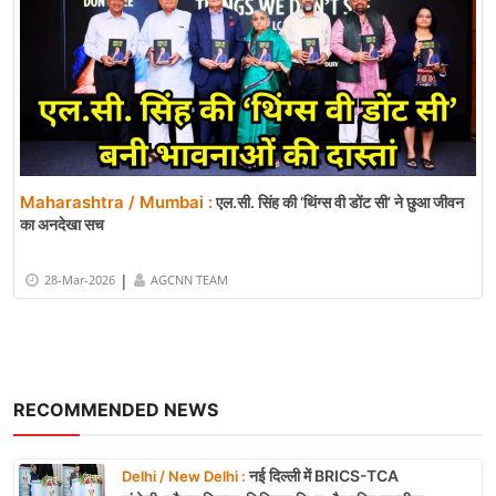
Maharashtra / Mumbai :
एल.सी. सिंह की ‘थिंग्स वी डोंट सी’ ने छुआ जीवन
का अनदेखा सच
|
28-Mar-2026
AGCNN TEAM
RECOMMENDED NEWS
नई दिल्ली में BRICS-TCA
Delhi / New Delhi :