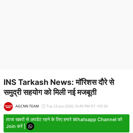
Entertainment
Women
X Education
Article
Religion
Interview
INS Tarkash News: मॉरिशस दौरे से
Business
समुद्री सहयोग को मिली नई मजबूती
Relationship
Education
AGCNN TEAM
Tue 23-Jun-2026,10:49 PM IST +05:30
Defence & Security
ताजा खबरों से अपडेट रहने के लिए हमारे Whatsapp Channel को
Join करें |
Environment