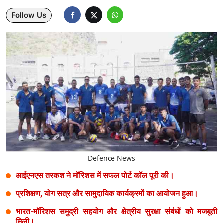
Follow Us
Lifestyle
Health
Development
Career
Literature
Tour & Travel
History Speaks
Defence News
About Us
आईएनएस तरकश ने मॉरिशस में सफल पोर्ट कॉल पूरी की।
Contact Us
प्रशिक्षण, योग सत्र और सामुदायिक कार्यक्रमों का आयोजन हुआ।
भारत-मॉरिशस समुद्री सहयोग और क्षेत्रीय सुरक्षा संबंधों को मजबूती
मिली।