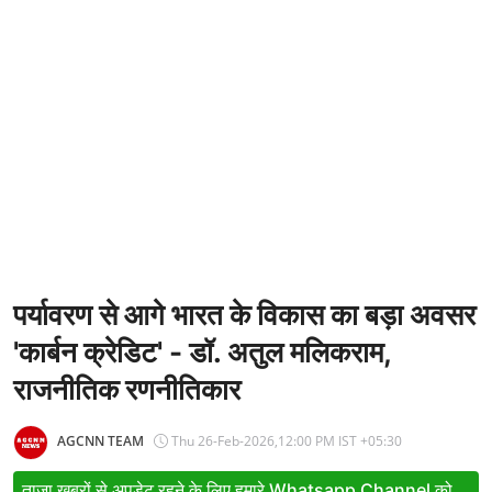
Entertainment
Women
X Education
Article
Religion
Interview
Business
पर्यावरण से आगे भारत के विकास का बड़ा अवसर
'कार्बन क्रेडिट' - डॉ. अतुल मलिकराम,
Relationship
राजनीतिक रणनीतिकार
Education
Defence & Security
AGCNN TEAM
Thu 26-Feb-2026,12:00 PM IST +05:30
Environment
ताजा खबरों से अपडेट रहने के लिए हमारे Whatsapp Channel को