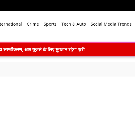
ternational
Crime
Sports
Tech & Auto
Social Media Trends
 स्पष्टीकरण, आम यूजर्स के लिए भुगतान रहेगा फ्री
 PM मोदी ने AI और नवाचार पर दिया जोर
युद्ध स्मारक में वायुसेना बैंड की प्रस्तुति
या तक पहुंच, 18 टन की पहली समुद्री खेप रवाना
या दुख, मृतकों के परिवारों को दी संवेदना
अगस्त से पहलगाम और बालटाल मार्ग पर यात्रा स्थगित
ge Messi का निधन, 68 साल की उम्र में ली अंतिम सांस
कार-छात्रों की वार्ता खत्म, मांगों पर नहीं बनी सहमति
M मोदी का संदेश, ‘जो सीखेगा वही जीतेगा’
ुदर्शन चोट के कारण टेस्ट सीरीज से बाहर