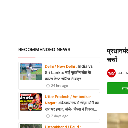
Quit India Anniversary: प्र
X Education
Article
Religion
Interview
RECOMMENDED NEWS
प्रधानमं
Business
चर्चा
India vs
Delhi / New Delhi :
Relationship
Sri Lanka: साई सुदर्शन चोट के
AGCN
कारण टेस्ट सीरीज से बाहर
Education
24 hrs ago
ताज
Defence & Security
Uttar Pradesh / Ambedkar
अंबेडकरनगर में सीएम योगी का
Nagar :
Environment
सपा पर हमला, बोले- विपक्ष ने विकास
और अनुपूरक बजट पर रोकी चर्चा
2 days ago
Lifestyle
Uttarakhand / Pauri :