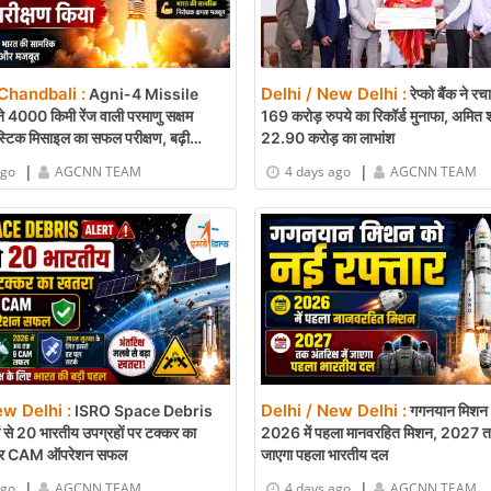
Chandbali :
Delhi / New Delhi :
Agni-4 Missile
रेप्को बैंक ने र
े 4000 किमी रेंज वाली परमाणु सक्षम
169 करोड़ रुपये का रिकॉर्ड मुनाफा, अमित श
स्टिक मिसाइल का सफल परीक्षण, बढ़ी
22.90 करोड़ का लाभांश
त
|
|
ago
AGCNN TEAM
4 days ago
AGCNN TEAM
ew Delhi :
Delhi / New Delhi :
ISRO Space Debris
गगनयान मिशन क
ं से 20 भारतीय उपग्रहों पर टक्कर का
2026 में पहला मानवरहित मिशन, 2027 तक अ
बार CAM ऑपरेशन सफल
जाएगा पहला भारतीय दल
|
|
ago
AGCNN TEAM
4 days ago
AGCNN TEAM