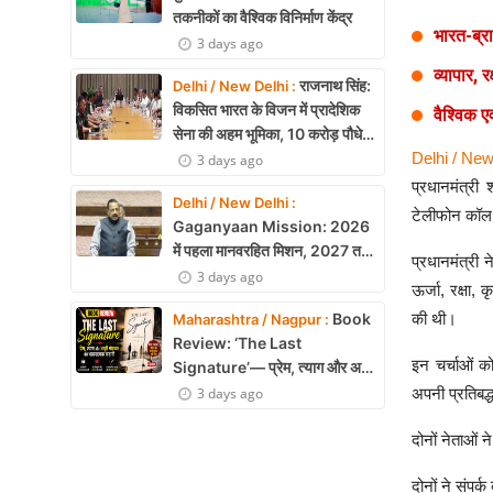
तकनीकों का वैश्विक विनिर्माण केंद्र
भारत-ब्र
3 days ago
व्यापार, र
राजनाथ सिंह:
Delhi / New Delhi :
विकसित भारत के विजन में प्रादेशिक
वैश्विक एवं 
सेना की अहम भूमिका, 10 करोड़ पौधे
लगाने का रिकॉर्ड
Delhi / New
3 days ago
प्रधानमंत्री 
Delhi / New Delhi :
टेलीफोन कॉल 
Gaganyaan Mission: 2026
में पहला मानवरहित मिशन, 2027 तक
प्रधानमंत्री 
अंतरिक्ष में जाएगा पहला भारतीय दल
3 days ago
ऊर्जा, रक्षा,
Book
की थी।
Maharashtra / Nagpur :
Review: ‘The Last
इन चर्चाओं को
Signature’— प्रेम, त्याग और अधूरी
मोहब्बत की भावनात्मक कहानी
3 days ago
अपनी प्रतिबद्
दोनों नेताओं न
दोनों ने संपर