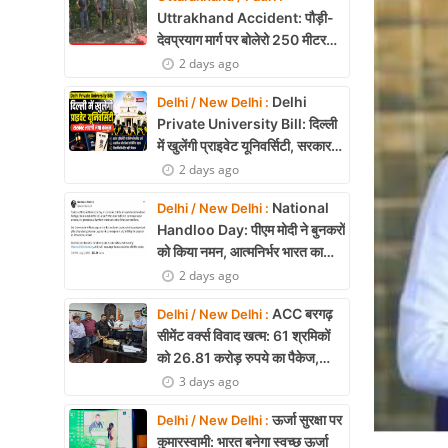
Health
Uttrakhand Accident: पौड़ी-
देवप्रयाग मार्ग पर बोलेरो 250 मीटर
Development
खाई में गिरी, 5 लोगों की मौत
2 days ago
Career
Delhi
Delhi / New Delhi :
Private University Bill: दिल्ली
Literature
में खुलेंगी प्राइवेट यूनिवर्सिटी, सरकार
लाएगी नया कानून
2 days ago
Tour & Travel
National
Delhi / New Delhi :
History Speaks
Handloo Day: पीएम मोदी ने बुनकरों
को किया नमन, आत्मनिर्भर भारत का
About Us
बताया मजबूत आधार
2 days ago
Contact Us
ACC बरगढ़
Delhi / New Delhi :
सीमेंट वर्क्स विवाद खत्म: 61 श्रमिकों
को 26.81 करोड़ रुपये का पैकेज,
समझौते पर मुहर
3 days ago
ऊर्जा सुरक्षा पर
Delhi / New Delhi :
कुमारस्वामी: भारत बनेगा स्वच्छ ऊर्जा