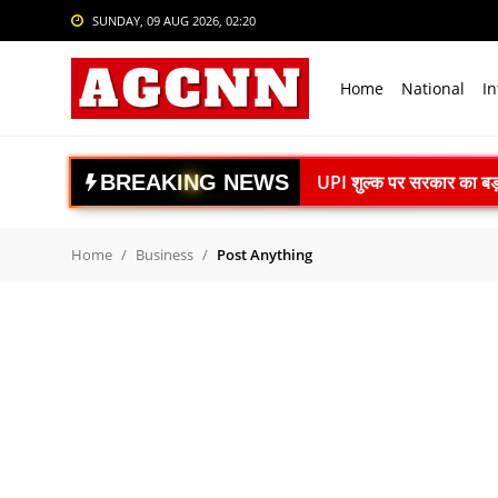
SUNDAY, 09 AUG 2026, 02:20
Login
Register
Home
National
In
Home
National
B
R
E
A
K
I
N
G
N
E
W
S
UPI शुल्क पर सरकार का बड़ा
International
IIT Delhi दीक्षांत समारोह:
Crime
Independence Day: राष्ट्रीय 
Home
Business
Post Anything
मिथिला मखाना की ऑस्ट्रेलि
Sports
चंबा हादसे पर PM मोदी ने जता
Tech & Auto
Amarnath Yatra 2026: 9 
Social Media Trends
Lionel Messi के पिता Jor
Ranchi Student Protest: सर
Entertainment
IIT Delhi Convocation: P
Women
India vs Sri Lanka: साई स