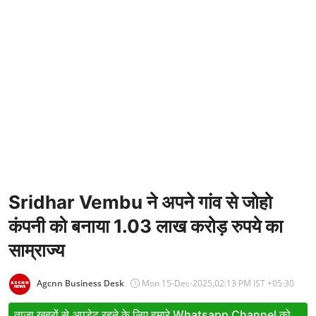
Entertainment
Women
X Education
Article
Religion
Interview
Business
Sridhar Vembu ने अपने गांव से जोहो
कंपनी को बनाया 1.03 लाख करोड़ रुपये का
Relationship
साम्राज्य
Education
Defence & Security
Agcnn Business Desk
Mon 15-Dec-2025,02:13 PM IST +05:30
Environment
ताजा खबरों से अपडेट रहने के लिए हमारे Whatsapp Channel को