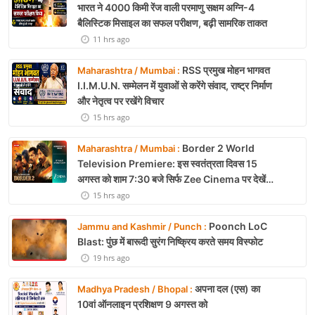
भारत ने 4000 किमी रेंज वाली परमाणु सक्षम अग्नि-4
बैलिस्टिक मिसाइल का सफल परीक्षण, बढ़ी सामरिक ताकत
11 hrs ago
RSS प्रमुख मोहन भागवत
Maharashtra / Mumbai :
I.I.M.U.N. सम्मेलन में युवाओं से करेंगे संवाद, राष्ट्र निर्माण
और नेतृत्व पर रखेंगे विचार
15 hrs ago
Border 2 World
Maharashtra / Mumbai :
Television Premiere: इस स्वतंत्रता दिवस 15
अगस्त को शाम 7:30 बजे सिर्फ Zee Cinema पर देखें
बॉर्डर 2
15 hrs ago
Poonch LoC
Jammu and Kashmir / Punch :
Blast: पुंछ में बारूदी सुरंग निष्क्रिय करते समय विस्फोट
19 hrs ago
अपना दल (एस) का
Madhya Pradesh / Bhopal :
10वां ऑनलाइन प्रशिक्षण 9 अगस्त को