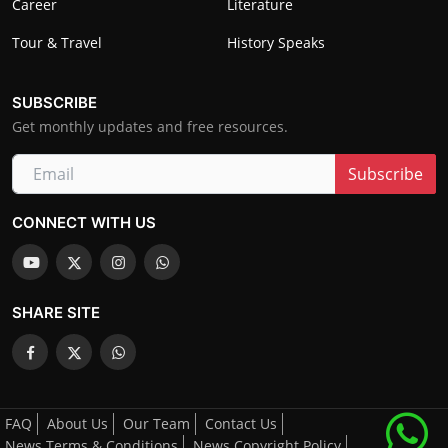
Career
Literature
Tour & Travel
History Speaks
SUBSCRIBE
Get monthly updates and free resources.
Subscribe
CONNECT WITH US
SHARE SITE
FAQ
About Us
Our Team
Contact Us
News Terms & Conditions
News Copyright Policy