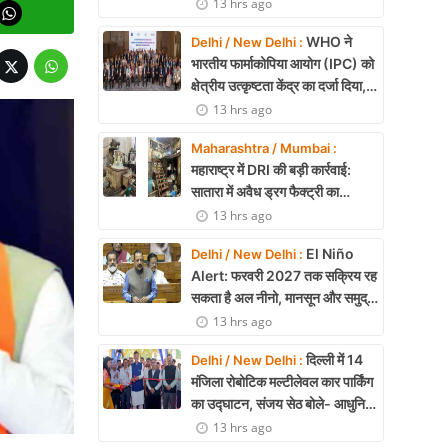
22.90 करोड़ का लाभांश
13 hrs ago
WHO ने
Delhi / New Delhi :
भारतीय फार्माकोपिया आयोग (IPC) को
क्षेत्रीय उत्कृष्टता केंद्र का दर्जा दिया,
दक्षिण-पूर्व एशिया में भारत की बड़ी
13 hrs ago
उपलब्धि
Maharashtra / Mumbai :
महाराष्ट्र में DRI की बड़ी कार्रवाई:
सातारा में अवैध ड्रग फैक्ट्री का
भंडाफोड़, अल्प्राजोलम और डायजेपाम
13 hrs ago
जब्त
El Niño
Delhi / New Delhi :
Alert: फरवरी 2027 तक सक्रिय रह
सकता है अल नीनो, मानसून और समुद्री
पारिस्थितिकी पर असर की आशंका
13 hrs ago
दिल्ली में 14
Delhi / New Delhi :
मंजिला रोबोटिक मल्टीलेवल कार पार्किंग
का उद्घाटन, संजय सेठ बोले- आधुनिक
तकनीक से मिलेगी बड़ी राहत
13 hrs ago