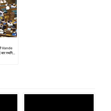
े Vande
ई बार स्थगित