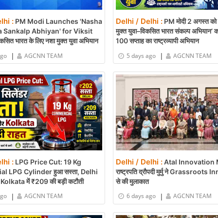
lhi :
Delhi / Delhi :
PM Modi Launches 'Nasha
PM मोदी 2 अगस्त को क
 Sankalp Abhiyan' for Viksit
मुक्त युवा–विकसित भारत संकल्प अभियान’ का
सित भारत के लिए नशा मुक्त युवा अभियान
100 सप्ताह का राष्ट्रव्यापी अभियान
|
|
ago
AGCNN TEAM
5 days ago
AGCNN TEAM
lhi :
Delhi / Delhi :
LPG Price Cut: 19 Kg
Atal Innovation 
 LPG Cylinder हुआ सस्ता, Delhi
राष्ट्रपति द्रौपदी मुर्मु ने Grassroots
 Kolkata में ₹209 की बड़ी कटौती
से की मुलाकात
|
|
ago
AGCNN TEAM
6 days ago
AGCNN TEAM