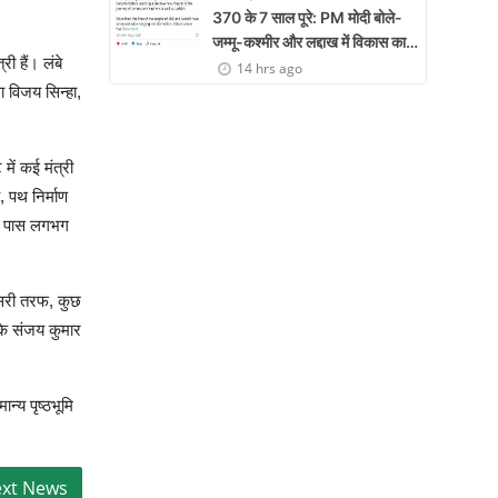
370 के 7 साल पूरे: PM मोदी बोले-
जम्मू-कश्मीर और लद्दाख में विकास का
ी हैं। लंबे
नया युग शुरू
14 hrs ago
 विजय सिन्हा,
में कई मंत्री
, पथ निर्माण
के पास लगभग
दूसरी तरफ, कुछ
 के संजय कुमार
न्य पृष्ठभूमि