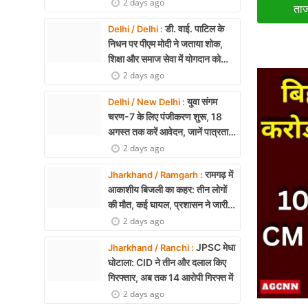
तकनीक पर बनी रणनीति
2 days ago
ताज
X Education
डी. वाई. पाटिल के
Delhi / Delhi :
निधन पर पीएम मोदी ने जताया शोक,
Article
शिक्षा और समाज सेवा में योगदान को
किया याद
2 days ago
Religion
युवा संगम
Delhi / New Delhi :
Interview
चरण-7 के लिए पंजीकरण शुरू, 18
अगस्त तक करें आवेदन, जानें पात्रता
Business
और पूरी प्रक्रिया
2 days ago
Relationship
रामगढ़ में
Jharkhand / Ramgarh :
आकाशीय बिजली का कहर: तीन लोगों
Education
की मौत, कई घायल, प्रशासन ने जारी
की चेतावनी
2 days ago
Defence & Security
JPSC मेधा
Jharkhand / Ranchi :
Environment
घोटाला: CID ने तीन और दलाल किए
गिरफ्तार, अब तक 14 आरोपी गिरफ्त में
Lifestyle
2 days ago