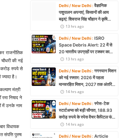
वैज्ञानिक
Delhi / New Delhi :
पशुपालन अपनाएं, किसानों की आय
बढ़ाएं: शिवराज सिंह चौहान ने कृषि
विश्वविद्यालयों से नियमित प्रशिक्षण का
13 hrs ago
किया आह्वान
ISRO
Delhi / New Delhi :
Space Debris Alert: 22 में से
20 भारतीय उपग्रहों पर टक्कर का
लेकर राजनीतिक
खतरा, 29 बार CAM ऑपरेशन सफल
13 hrs ago
ाट चौधरी की नई
 करोड़ रुपये से
गगनयान मिशन
Delhi / New Delhi :
 ज्यादा है।
को नई रफ्तार: 2026 में पहला
मानवरहित मिशन, 2027 तक अंतरिक्ष
कल्याण मंत्री
में जाएगा पहला भारतीय दल
14 hrs ago
ं रमा निषाद ने
स्पेस-टेक
Delhi / New Delhi :
ं में उनके नाम
स्टार्टअप्स को बड़ी सौगात, 188.93
करोड़ रुपये के स्पेस वेंचर कैपिटल फंड
से तीन कंपनियों को मिलेगा निवेश
14 hrs ago
ी बार विधायक
त संपत्ति पुरुष
Article
Delhi / New Delhi :