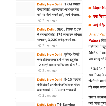
Health
TRAI ड्राइव
Delhi / New Delhi :
बिहार कैब
टेस्ट रिपोर्ट: अहमदाबाद-गांधीधाम रेल
Development
मार्ग पर जियो सबसे आगे, जानें किसका
रमा निषाद
नेटवर्क सबसे बेहतर
2 days ago
Career
कई मंत्रि
SECL दिपका OCP
Delhi / Delhi :
Literature
Bihar / Patn
ने बनाया रिकॉर्ड: 375 लाख टन कोयला
उत्पादन, 3,230 करोड़ रुपये का
Patna /
बिह
Tour & Travel
मुनाफा
2 days ago
गलियारों में 
कैबिनेट में शा
History Speaks
फुकेट-दिल्ली
Delhi / New Delhi :
कम बताई गई है
एयर इंडिया फ्लाइट में भयंकर टर्बुलेंस,
About Us
12 यात्री घायल; जानिए क्या होता है
नई कैबिनेट मे
एयर टर्बुलेंस
2 days ago
Contact Us
रमा निषाद ने 
ई-20 पेट्रोल
Delhi / New Delhi :
संपत्ति के मा
के विरोध में अरविंद केजरीवाल का पीएम
की सबसे ज्यादा
आवास मार्च, 2.33 लाख हस्ताक्षरों की
याचिका
2 days ago
समाज कल्याण म
बनीं श्वेता गुप
Tri-Service
Delhi / Delhi :