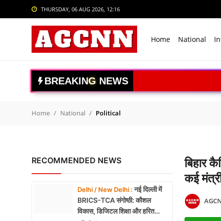
THURSDAY, 06 AUG 2026, 12:16
Login
Register
Home
National
In
Home
National
B
R
E
A
K
I
N
G
N
E
W
S
International
Crime
Home
National
Political
Sports
Tech & Auto
RECOMMENDED NEWS
बिहार कै
Social Media Trends
कई मंत्
नई दिल्ली में
Delhi / New Delhi :
Entertainment
BRICS-TCA संगोष्ठी: कौशल
AGCN
विकास, डिजिटल शिक्षा और हरित
Women