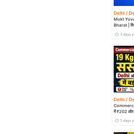
Delhi / De
Mukt Yuva
Bharat | विक
3 days 
Delhi / De
Commercial
में ₹202 और
5 days 