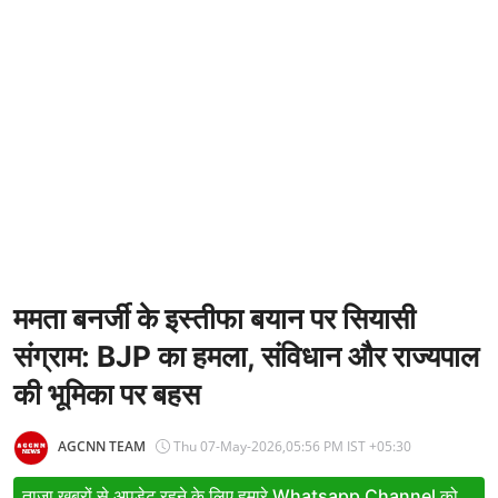
Entertainment
Women
X Education
Article
Religion
Interview
Business
ममता बनर्जी के इस्तीफा बयान पर सियासी
संग्राम: BJP का हमला, संविधान और राज्यपाल
Relationship
की भूमिका पर बहस
Education
Defence & Security
AGCNN TEAM
Thu 07-May-2026,05:56 PM IST +05:30
Environment
ताजा खबरों से अपडेट रहने के लिए हमारे Whatsapp Channel को