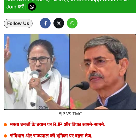
Join करें |
Lifestyle
Follow Us
Health
Development
Career
Literature
Tour & Travel
History Speaks
About Us
BJP VS TMC
Contact Us
ममता बनर्जी के बयान पर BJP और विपक्ष आमने-सामने.
संविधान और राज्यपाल की भूमिका पर बहस तेज.