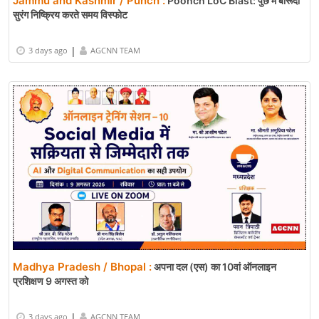
Jammu and Kashmir / Punch :
Poonch LoC Blast: पुंछ में बारूदी
सुरंग निष्क्रिय करते समय विस्फोट
|
3 days ago
AGCNN TEAM
Madhya Pradesh / Bhopal :
अपना दल (एस) का 10वां ऑनलाइन
प्रशिक्षण 9 अगस्त को
|
3 days ago
AGCNN TEAM