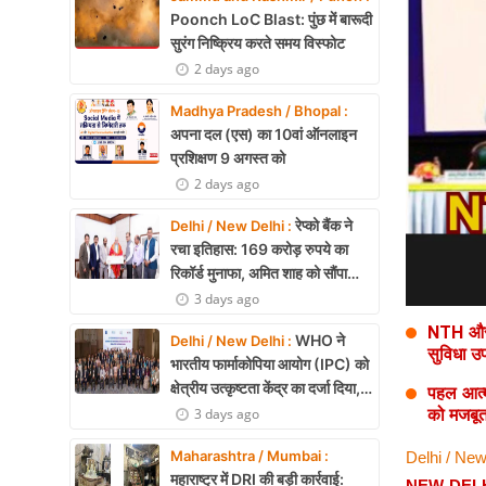
Health
Poonch LoC Blast: पुंछ में बारूदी
सुरंग निष्क्रिय करते समय विस्फोट
Development
2 days ago
Career
Madhya Pradesh / Bhopal :
अपना दल (एस) का 10वां ऑनलाइन
Literature
प्रशिक्षण 9 अगस्त को
2 days ago
Tour & Travel
रेप्को बैंक ने
Delhi / New Delhi :
History Speaks
रचा इतिहास: 169 करोड़ रुपये का
रिकॉर्ड मुनाफा, अमित शाह को सौंपा
About Us
22.90 करोड़ का लाभांश
3 days ago
NTH और ड
Contact Us
WHO ने
Delhi / New Delhi :
सुविधा उ
भारतीय फार्माकोपिया आयोग (IPC) को
क्षेत्रीय उत्कृष्टता केंद्र का दर्जा दिया,
पहल आत्म
दक्षिण-पूर्व एशिया में भारत की बड़ी
3 days ago
को मजबू
उपलब्धि
Maharashtra / Mumbai :
Delhi / New
महाराष्ट्र में DRI की बड़ी कार्रवाई:
NEW DEL