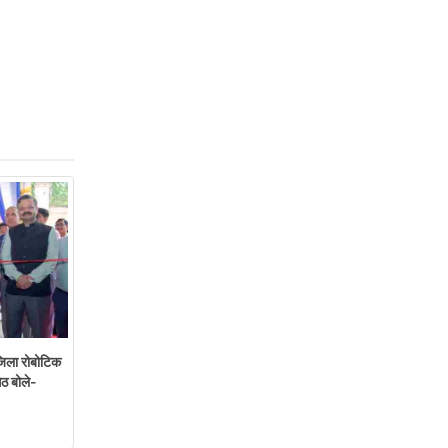
ंजिला रोबोटिक
ेठ बोले-