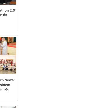
thon 2.0:
या मंच
rh News:
esident
या जोर