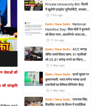
Private University Bill: दिल्ली
में खुलेंगी प्राइवेट यूनिवर्सिटी, सरकार
लाएगी नया कानून
7 hrs ago
National
Delhi / New Delhi :
Handloo Day: पीएम मोदी ने बुनकरों
को किया नमन, आत्मनिर्भर भारत का
बताया मजबूत आधार
11 hrs ago
ACC बरगढ़
Delhi / New Delhi :
सीमेंट वर्क्स विवाद खत्म: 61 श्रमिकों
को 26.81 करोड़ रुपये का पैकेज,
समझौते पर मुहर
2 days ago
षण सेवाओं की
ऊर्जा सुरक्षा पर
Delhi / New Delhi :
कुमारस्वामी: भारत बनेगा स्वच्छ ऊर्जा
तकनीकों का वैश्विक विनिर्माण केंद्र
 की संस्कृति
2 days ago
राजनाथ सिंह:
Delhi / New Delhi :
विकसित भारत के विजन में प्रादेशिक
सुनिश्चित करने