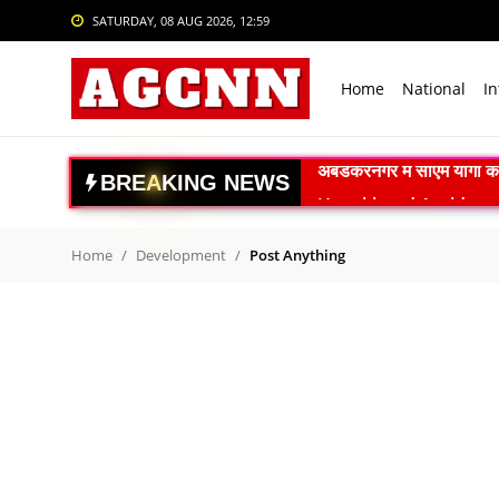
SATURDAY, 08 AUG 2026, 12:59
Login
Register
Home
National
In
Home
National
B
R
E
A
K
I
N
G
N
E
W
S
Uttrakhand Accident: पौड़ी
International
Delhi Private University Bi
Crime
National Handloo Day: पी
Home
Development
Post Anything
ACC बरगढ़ सीमेंट वर्क्स विव
Sports
ऊर्जा सुरक्षा पर कुमारस्वामी:
Tech & Auto
राजनाथ सिंह: विकसित भारत क
Social Media Trends
Gaganyaan Mission: 2026 
Book Review: ‘The Last S
Entertainment
Agni-4 Missile Test: भारत
Women
RSS प्रमुख मोहन भागवत I.I.M.U