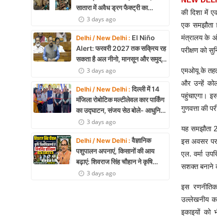
सातारा में अवैध ड्रग फैक्ट्री का
की दिशा में 
भंडाफोड़, अल्प्राजोलम और डायजेपाम
3 days ago
एक समझौता ज्
जब्त
El Niño
मंत्रालय के अ
Delhi / New Delhi :
Alert: फरवरी 2027 तक सक्रिय रह
परीक्षण को सु
सकता है अल नीनो, मानसून और समुद्री
पारिस्थितिकी पर असर की आशंका
3 days ago
एमओयू के तहत 
और उन्हें को
दिल्ली में 14
Delhi / New Delhi :
पहुंचाएगा। इस
मंजिला रोबोटिक मल्टीलेवल कार पार्किंग
गुणवत्ता की प
का उद्घाटन, संजय सेठ बोले- आधुनिक
तकनीक से मिलेगी बड़ी राहत
3 days ago
यह समझौता 24
वैज्ञानिक
Delhi / New Delhi :
इस अवसर पर कें
पशुपालन अपनाएं, किसानों की आय
एल. वर्मा उपस
बढ़ाएं: शिवराज सिंह चौहान ने कृषि
सशक्त बनाने 
विश्वविद्यालयों से नियमित प्रशिक्षण का
3 days ago
किया आह्वान
इस रणनीतिक 
उल्लेखनीय कम
इकाइयों को 