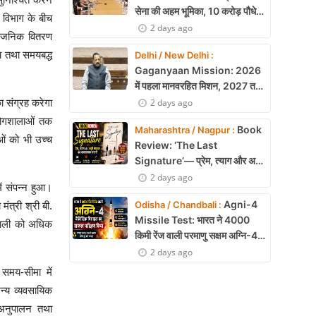
सेना की अहम भूमिका, 10 करोड़ पौधे
 विभाग के बीच
लगाने का रिकॉर्ड
2 days ago
र्वजनिक वितरण
ीय तथा समयबद्ध
Delhi / New Delhi :
Gaganyaan Mission: 2026
में पहला मानवरहित मिशन, 2027 तक
अंतरिक्ष में जाएगा पहला भारतीय दल
2 days ago
ा संग्रह करेगा
रयोगशालाओं तक
Book
Maharashtra / Nagpur :
ाओं को भी उच्च
Review: ‘The Last
Signature’— प्रेम, त्याग और अधूरी
मोहब्बत की भावनात्मक कहानी
2 days ago
ं संपन्न हुआ।
Agni-4
Odisha / Chandbali :
मंत्री श्री बी.
Missile Test: भारत ने 4000
्रणाली को अधिक
किमी रेंज वाली परमाणु सक्षम अग्नि-4
बैलिस्टिक मिसाइल का सफल परीक्षण,
2 days ago
बढ़ी सामरिक ताकत
समय-सीमा में
न्य व्यवसायिक
 अनुपालन तथा