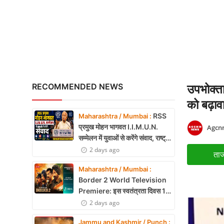
अंबेडकरनगर में सीएम योगी क
X Education
Article
Religion
Interview
RECOMMENDED NEWS
उपभोक्त
Business
को बढ़ाव
RSS
Maharashtra / Mumbai :
Relationship
प्रमुख मोहन भागवत I.I.M.U.N.
Agcnn
सम्मेलन में युवाओं से करेंगे संवाद, राष्ट्र
Education
निर्माण और नेतृत्व पर रखेंगे विचार
2 days ago
ताज
Defence & Security
Maharashtra / Mumbai :
Border 2 World Television
Environment
Premiere: इस स्वतंत्रता दिवस 15
अगस्त को शाम 7:30 बजे सिर्फ Zee
2 days ago
Lifestyle
Cinema पर देखें बॉर्डर 2
Jammu and Kashmir / Punch :