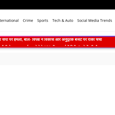
ternational
Crime
Sports
Tech & Auto
Social Media Trends
-देवप्रयाग मार्ग पर बोलेरो 250 मीटर खाई में गिरी, 5 लोगों की मौत
ll: दिल्ली में खुलेंगी प्राइवेट यूनिवर्सिटी, सरकार लाएगी नया कानून
एम मोदी ने बुनकरों को किया नमन, आत्मनिर्भर भारत का बताया मजबूत आधार
ाद खत्म: 61 श्रमिकों को 26.81 करोड़ रुपये का पैकेज, समझौते पर मुहर
 भारत बनेगा स्वच्छ ऊर्जा तकनीकों का वैश्विक विनिर्माण केंद्र
े विजन में प्रादेशिक सेना की अहम भूमिका, 10 करोड़ पौधे लगाने का रिकॉर्ड
में पहला मानवरहित मिशन, 2027 तक अंतरिक्ष में जाएगा पहला भारतीय दल
ignature’— प्रेम, त्याग और अधूरी मोहब्बत की भावनात्मक कहानी
 ने 4000 किमी रेंज वाली परमाणु सक्षम अग्नि-4 बैलिस्टिक मिसाइल का सफल प
.N. सम्मेलन में युवाओं से करेंगे संवाद, राष्ट्र निर्माण और नेतृत्व पर रखेंगे विच