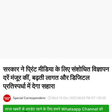
Entertainment
Women
X Education
Article
Religion
Interview
सरकार ने प्रिंट मीडिया के लिए संशोधित विज्ञापन
Business
दरें मंजूर कीं, बढ़ती लागत और डिजिटल
Relationship
प्रतिस्पर्धा में देगा सहारा
Education
Special Correspondent
Wed 10-Dec-2025,06:02 PM IST +05:30
Defence & Security
ताजा खबरों से अपडेट रहने के लिए हमारे Whatsapp Channel को
Environment