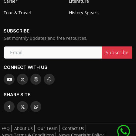
Career
Literature
Tour & Travel
History Speaks
SUBSCRIBE
Get monthly updates and free resources.
Subscribe
CONNECT WITH US
SHARE SITE
FAQ
About Us
Our Team
Contact Us
News Terms & Conditions
News Copyright Policy