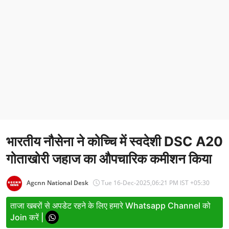
Entertainment
Women
X Education
Article
Religion
Interview
भारतीय नौसेना ने कोच्चि में स्वदेशी DSC A20
Business
गोताखोरी जहाज का औपचारिक कमीशन किया
Relationship
Education
Agcnn National Desk
Tue 16-Dec-2025,06:21 PM IST +05:30
Defence & Security
ताजा खबरों से अपडेट रहने के लिए हमारे Whatsapp Channel को
Join करें |
Environment