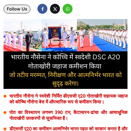
Follow Us
Lifestyle
Health
Development
Career
Literature
Tour & Travel
History Speaks
भारतीय नौसेना ने स्वदेशी निर्मित डीएससी ए20 गोताखोरी सहायक जहाज
About Us
को कोच्चि नौसेना बेस में औपचारिक रूप से कमीशन किया।
Contact Us
पोत का विस्थापन लगभग 390 टन, कैटामारन-ढांचा और अत्याधुनिक
गोताखोरी उपकरणों से सुसज्जित है।
डीएससी ए20 का कमीशन आत्मनिर्भर भारत पहल को साकार करता है और