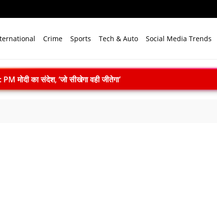
ternational
Crime
Sports
Tech & Auto
Social Media Trends
M मोदी का संदेश, ‘जो सीखेगा वही जीतेगा’
ुदर्शन चोट के कारण टेस्ट सीरीज से बाहर
ा सपा पर हमला, बोले- विपक्ष ने विकास और अनुपूरक बजट पर रोकी चर्चा
-देवप्रयाग मार्ग पर बोलेरो 250 मीटर खाई में गिरी, 5 लोगों की मौत
ll: दिल्ली में खुलेंगी प्राइवेट यूनिवर्सिटी, सरकार लाएगी नया कानून
एम मोदी ने बुनकरों को किया नमन, आत्मनिर्भर भारत का बताया मजबूत आधार
ाद खत्म: 61 श्रमिकों को 26.81 करोड़ रुपये का पैकेज, समझौते पर मुहर
 भारत बनेगा स्वच्छ ऊर्जा तकनीकों का वैश्विक विनिर्माण केंद्र
े विजन में प्रादेशिक सेना की अहम भूमिका, 10 करोड़ पौधे लगाने का रिकॉर्ड
में पहला मानवरहित मिशन, 2027 तक अंतरिक्ष में जाएगा पहला भारतीय दल