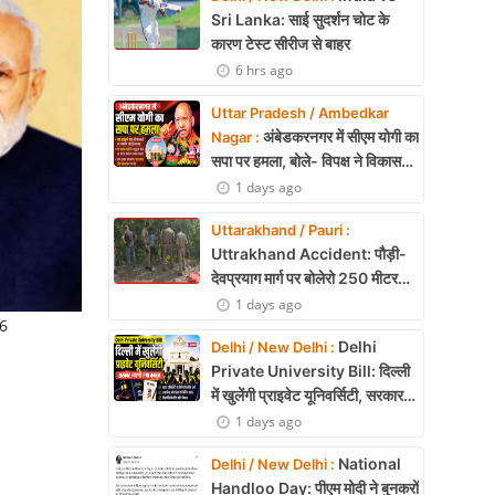
Sri Lanka: साई सुदर्शन चोट के
कारण टेस्ट सीरीज से बाहर
6 hrs ago
Uttar Pradesh / Ambedkar
अंबेडकरनगर में सीएम योगी का
Nagar :
सपा पर हमला, बोले- विपक्ष ने विकास
और अनुपूरक बजट पर रोकी चर्चा
1 days ago
Uttarakhand / Pauri :
Uttrakhand Accident: पौड़ी-
देवप्रयाग मार्ग पर बोलेरो 250 मीटर
खाई में गिरी, 5 लोगों की मौत
1 days ago
6
Delhi
Delhi / New Delhi :
Private University Bill: दिल्ली
में खुलेंगी प्राइवेट यूनिवर्सिटी, सरकार
लाएगी नया कानून
1 days ago
National
Delhi / New Delhi :
Handloo Day: पीएम मोदी ने बुनकरों