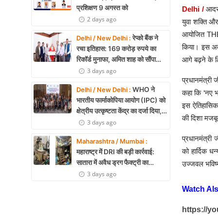
प्रशिक्षण 9 अगस्त को
Delhi /
आदरण
2 days ago
युवा शक्ति औ
आयोजित THE V
रेप्को बैंक ने
Delhi / New Delhi :
किया। इस अवसर
रचा इतिहास: 169 करोड़ रुपये का
रिकॉर्ड मुनाफा, अमित शाह को सौंपा
आगे बढ़ने के 
22.90 करोड़ का लाभांश
3 days ago
प्रधानमंत्री 
WHO ने
Delhi / New Delhi :
कहा कि ‘नए भ
भारतीय फार्माकोपिया आयोग (IPC) को
इस ऐतिहासिक 
क्षेत्रीय उत्कृष्टता केंद्र का दर्जा दिया,
की दिशा मजबू
दक्षिण-पूर्व एशिया में भारत की बड़ी
3 days ago
उपलब्धि
प्रधानमंत्री 
Maharashtra / Mumbai :
को हार्दिक ध
महाराष्ट्र में DRI की बड़ी कार्रवाई:
सातारा में अवैध ड्रग फैक्ट्री का
उज्जवल भविष्य
भंडाफोड़, अल्प्राजोलम और डायजेपाम
3 days ago
जब्त
Watch Al
https://