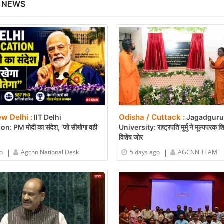
 NEWS
ew Delhi :
Odisha / Cuttack :
IIT Delhi
Jagadguru 
: PM मोदी का संदेश, ‘जो सीखेगा वही
University: राष्ट्रपति मुर्मु ने मूल्यपरक शि
विशेष जोर
|
|
go
Agcnn National Desk
5 days ago
AGCNN TEAM