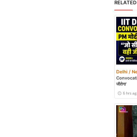
RELATED
Delhi / N
Convocation
जीतेगा’
6 hrs a