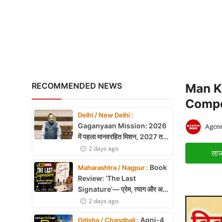
Ranchi Student Protest: सर
X Education
Article
Religion
Interview
RECOMMENDED NEWS
Man Ki
Business
Competi
Delhi / New Delhi :
Relationship
Gaganyaan Mission: 2026
Agcnn
में पहला मानवरहित मिशन, 2027 तक
Education
अंतरिक्ष में जाएगा पहला भारतीय दल
2 days ago
ताज
Defence & Security
Book
Maharashtra / Nagpur :
Review: ‘The Last
Environment
Signature’— प्रेम, त्याग और अधूरी
मोहब्बत की भावनात्मक कहानी
2 days ago
Lifestyle
Agni-4
Odisha / Chandbali :