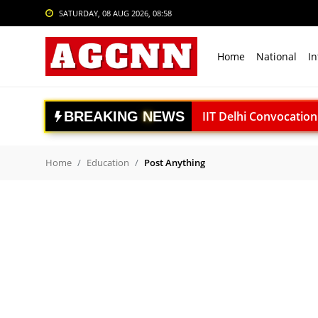
SATURDAY, 08 AUG 2026, 08:58
Login
Register
Home
National
In
Home
National
B
R
E
A
K
I
N
G
N
E
W
S
IIT Delhi Convocation: P
International
India vs Sri Lanka: साई स
Crime
अंबेडकरनगर में सीएम योगी क
Home
Education
Post Anything
Uttrakhand Accident: पौड़ी
Sports
Delhi Private University Bi
Tech & Auto
National Handloo Day: पी
Social Media Trends
ACC बरगढ़ सीमेंट वर्क्स विव
ऊर्जा सुरक्षा पर कुमारस्वामी:
Entertainment
राजनाथ सिंह: विकसित भारत क
Women
Gaganyaan Mission: 2026 