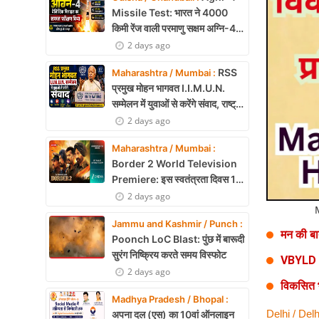
Health
Missile Test: भारत ने 4000
किमी रेंज वाली परमाणु सक्षम अग्नि-4
Development
बैलिस्टिक मिसाइल का सफल परीक्षण,
2 days ago
बढ़ी सामरिक ताकत
Career
RSS
Maharashtra / Mumbai :
प्रमुख मोहन भागवत I.I.M.U.N.
Literature
सम्मेलन में युवाओं से करेंगे संवाद, राष्ट्र
निर्माण और नेतृत्व पर रखेंगे विचार
2 days ago
Tour & Travel
Maharashtra / Mumbai :
History Speaks
Border 2 World Television
Premiere: इस स्वतंत्रता दिवस 15
About Us
अगस्त को शाम 7:30 बजे सिर्फ Zee
2 days ago
Cinema पर देखें बॉर्डर 2
Contact Us
Jammu and Kashmir / Punch :
मन की बात
Poonch LoC Blast: पुंछ में बारूदी
सुरंग निष्क्रिय करते समय विस्फोट
VBYLD 20
2 days ago
विकसित भ
Madhya Pradesh / Bhopal :
Delhi / Delh
अपना दल (एस) का 10वां ऑनलाइन