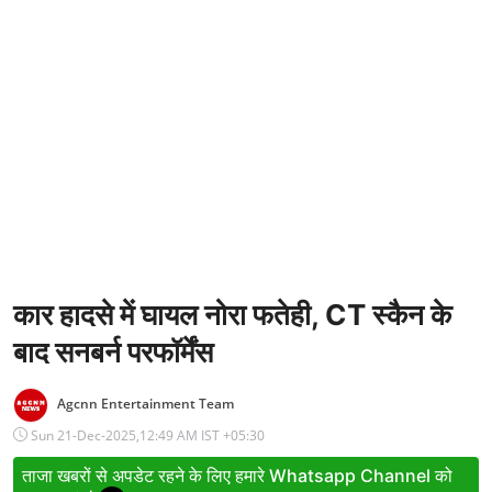
Entertainment
Women
X Education
Article
Religion
Interview
Business
कार हादसे में घायल नोरा फतेही, CT स्कैन के
बाद सनबर्न परफॉर्मेंस
Relationship
Education
Agcnn Entertainment Team
Sun 21-Dec-2025,12:49 AM IST +05:30
Defence & Security
ताजा खबरों से अपडेट रहने के लिए हमारे Whatsapp Channel को
Environment