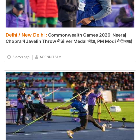
Delhi / New Delhi :
Commonwealth Games 2026: Neeraj
Chopra ने Javelin Throw में Silver Medal जीता, PM Modi ने दी बधाई
|
5 days ago
AGCNN TEAM