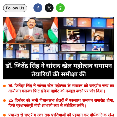
Follow Us
Lifestyle
Health
Development
Career
Literature
Tour & Travel
History Speaks
डॉ. जितेंद्र सिंह ने सांसद खेल महोत्सव के समापन को राष्ट्रीय स्तर का
About Us
आयोजन बनाकर फिट इंडिया मूवमेंट को मजबूत करने पर जोर दिया।
Contact Us
25 दिसंबर को सभी विधानसभा क्षेत्रों में एकसाथ समापन समारोह होगा,
जिसे प्रधानमंत्री मोदी आभासी रूप से संबोधित करेंगे।
पंचायत से राष्ट्रीय स्तर तक प्रतिभाओं की पहचान कर दीर्घकालिक खेल