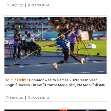
|
8 days ago
AGCNN TEAM
Delhi / Delhi :
Commonwealth Games 2026: Yash Veer
Singh ने Javelin Throw में Bronze Medal जीता, PM Modi ने दी बधाई
|
8 days ago
AGCNN TEAM