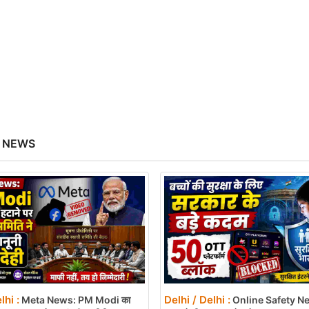
 NEWS
lhi :
Delhi / Delhi :
Meta News: PM Modi का
Online Safety News