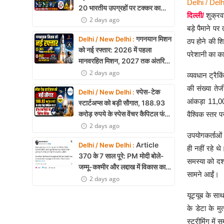
Delhi / Delh
20 भारतीय उपग्रहों पर टक्कर का
दिल्ली/
शुक्रव
खतरा, 29 बार CAM ऑपरेशन सफल
2 days ago
बड़े पैमाने 
गगनयान मिशन
Delhi / New Delhi :
ठप होने की शि
को नई रफ्तार: 2026 में पहला
परेशानी का 
मानवरहित मिशन, 2027 तक अंतरिक्ष
में जाएगा पहला भारतीय दल
2 days ago
व्यवधान ट्रैक
की संख्या तेज
स्पेस-टेक
Delhi / New Delhi :
आंकड़ा 11,0
स्टार्टअप्स को बड़ी सौगात, 188.93
करोड़ रुपये के स्पेस वेंचर कैपिटल फंड
वैश्विक स्तर 
से तीन कंपनियों को मिलेगा निवेश
2 days ago
उपयोगकर्ताओं 
Article
Delhi / New Delhi :
ही नहीं रहे थ
370 के 7 साल पूरे: PM मोदी बोले-
समस्या को दर्
जम्मू-कश्मीर और लद्दाख में विकास का
सामने आईं।
नया युग शुरू
2 days ago
यूट्यूब के 
के डेटा के मु
स्ट्रीमिंग मे