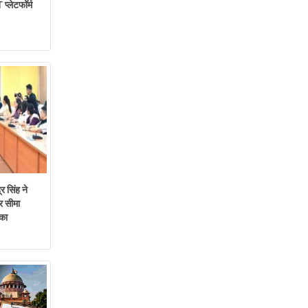
प्लेटफॉर्म
र सिंह ने
र सीमा
िका