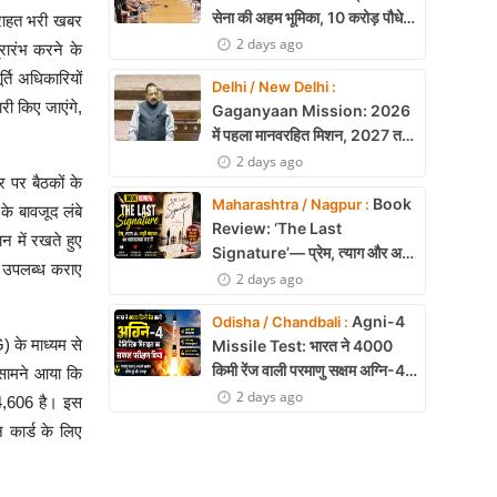
सेना की अहम भूमिका, 10 करोड़ पौधे
 राहत भरी खबर
लगाने का रिकॉर्ड
2 days ago
्रारंभ करने के
्ति अधिकारियों
Delhi / New Delhi :
री किए जाएंगे,
Gaganyaan Mission: 2026
में पहला मानवरहित मिशन, 2027 तक
अंतरिक्ष में जाएगा पहला भारतीय दल
2 days ago
 पर बैठकों के
Book
Maharashtra / Nagpur :
के बावजूद लंबे
Review: ‘The Last
न में रखते हुए
Signature’— प्रेम, त्याग और अधूरी
्ड उपलब्ध कराए
मोहब्बत की भावनात्मक कहानी
2 days ago
Agni-4
Odisha / Chandbali :
 के माध्यम से
Missile Test: भारत ने 4000
किमी रेंज वाली परमाणु सक्षम अग्नि-4
य सामने आया कि
बैलिस्टिक मिसाइल का सफल परीक्षण,
2 days ago
1,94,606 है। इस
बढ़ी सामरिक ताकत
 कार्ड के लिए