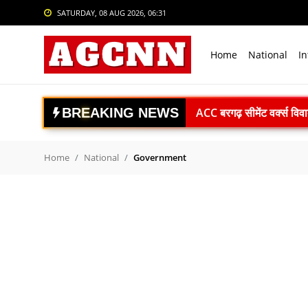
SATURDAY, 08 AUG 2026, 06:31
Login
Register
Home
National
In
Home
National
ACC बरगढ़ सीमेंट वर्क्स विव
B
R
E
A
K
I
N
G
N
E
W
S
ऊर्जा सुरक्षा पर कुमारस्वामी:
International
राजनाथ सिंह: विकसित भारत क
Crime
Gaganyaan Mission: 2026 
Home
National
Government
Book Review: ‘The Last S
Sports
Agni-4 Missile Test: भारत
Tech & Auto
RSS प्रमुख मोहन भागवत I.I.M.U
Social Media Trends
अंबेडकरनगर में सीएम योगी क
Uttrakhand Accident: पौड़ी
Entertainment
Delhi Private University Bi
Women
National Handloo Day: पी