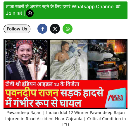
ताजा खबरों से अपडेट रहने के लिए हमारे Whatsapp Channel को
Lifestyle
Join करें |
Health
Follow Us
Development
Career
Literature
Tour & Travel
History Speaks
About Us
Contact Us
Pawandeep Rajan | Indian Idol 12 Winner Pawandeep Rajan
Injured in Road Accident Near Gajraula | Critical Condition in
ICU