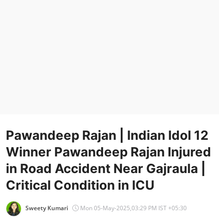
Entertainment
Women
X Education
Article
Religion
Interview
Pawandeep Rajan | Indian Idol 12
Business
Winner Pawandeep Rajan Injured
Relationship
in Road Accident Near Gajraula |
Education
Critical Condition in ICU
Defence & Security
Sweety Kumari
Mon 05-May-2025,03:29 PM IST +05:30
Environment