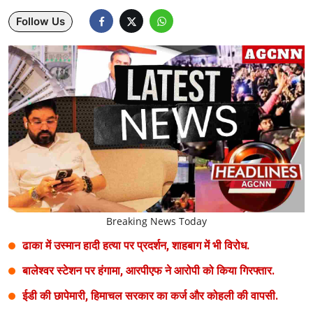
Follow Us
Lifestyle
Health
Development
Career
Literature
Tour & Travel
History Speaks
Breaking News Today
About Us
ढाका में उस्मान हादी हत्या पर प्रदर्शन, शाहबाग में भी विरोध.
Contact Us
बालेश्वर स्टेशन पर हंगामा, आरपीएफ ने आरोपी को किया गिरफ्तार.
ईडी की छापेमारी, हिमाचल सरकार का कर्ज और कोहली की वापसी.