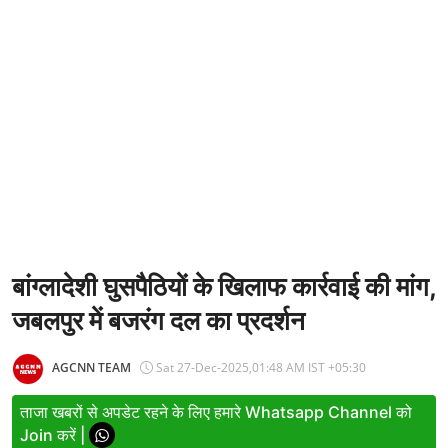
Entertainment
Women
X Education
Article
Religion
Interview
Business
बांग्लादेशी घुसपैठियों के खिलाफ कार्रवाई की मांग,
जबलपुर में बजरंग दल का प्रदर्शन
Relationship
Education
AGCNN TEAM
Sat 27-Dec-2025,01:48 AM IST +05:30
Defence & Security
ताजा खबरों से अपडेट रहने के लिए हमारे Whatsapp Channel को
Join करें |
Environment