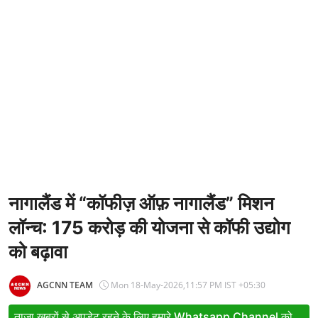
Entertainment
Women
X Education
Article
Religion
Interview
Business
नागालैंड में “कॉफीज़ ऑफ़ नागालैंड” मिशन
लॉन्च: 175 करोड़ की योजना से कॉफी उद्योग
Relationship
को बढ़ावा
Education
Defence & Security
AGCNN TEAM
Mon 18-May-2026,11:57 PM IST +05:30
Environment
ताजा खबरों से अपडेट रहने के लिए हमारे Whatsapp Channel को