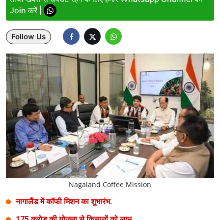
Join करें |
Lifestyle
Follow Us
Health
Development
Career
Literature
Tour & Travel
History Speaks
About Us
Nagaland Coffee Mission
Contact Us
नागालैंड में कॉफी मिशन का शुभारंभ.
175 करोड़ की योजना से किसानों को लाभ.