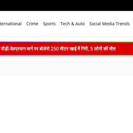
ternational
Crime
Sports
Tech & Auto
Social Media Trends
-देवप्रयाग मार्ग पर बोलेरो 250 मीटर खाई में गिरी, 5 लोगों की मौत
ll: दिल्ली में खुलेंगी प्राइवेट यूनिवर्सिटी, सरकार लाएगी नया कानून
एम मोदी ने बुनकरों को किया नमन, आत्मनिर्भर भारत का बताया मजबूत आधार
ाद खत्म: 61 श्रमिकों को 26.81 करोड़ रुपये का पैकेज, समझौते पर मुहर
 भारत बनेगा स्वच्छ ऊर्जा तकनीकों का वैश्विक विनिर्माण केंद्र
े विजन में प्रादेशिक सेना की अहम भूमिका, 10 करोड़ पौधे लगाने का रिकॉर्ड
में पहला मानवरहित मिशन, 2027 तक अंतरिक्ष में जाएगा पहला भारतीय दल
ignature’— प्रेम, त्याग और अधूरी मोहब्बत की भावनात्मक कहानी
 ने 4000 किमी रेंज वाली परमाणु सक्षम अग्नि-4 बैलिस्टिक मिसाइल का सफल प
.N. सम्मेलन में युवाओं से करेंगे संवाद, राष्ट्र निर्माण और नेतृत्व पर रखेंगे विच