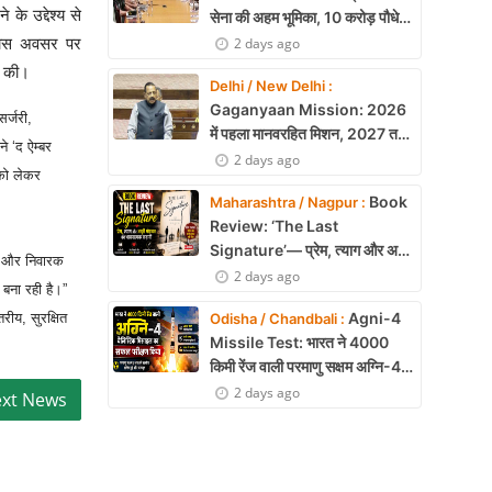
े उद्देश्य से
सेना की अहम भूमिका, 10 करोड़ पौधे
लगाने का रिकॉर्ड
2 days ago
स खास अवसर पर
ल की।
Delhi / New Delhi :
Gaganyaan Mission: 2026
र्जरी,
में पहला मानवरहित मिशन, 2027 तक
े ‘द ऐम्बर
अंतरिक्ष में जाएगा पहला भारतीय दल
2 days ago
 को लेकर
Book
Maharashtra / Nagpur :
Review: ‘The Last
Signature’— प्रेम, त्याग और अधूरी
ंच और निवारक
मोहब्बत की भावनात्मक कहानी
2 days ago
 बना रही है।”
Agni-4
Odisha / Chandbali :
तरीय, सुरक्षित
Missile Test: भारत ने 4000
किमी रेंज वाली परमाणु सक्षम अग्नि-4
बैलिस्टिक मिसाइल का सफल परीक्षण,
2 days ago
बढ़ी सामरिक ताकत