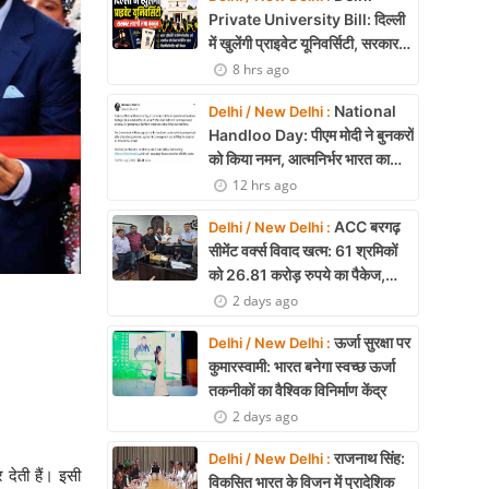
Private University Bill: दिल्ली
में खुलेंगी प्राइवेट यूनिवर्सिटी, सरकार
लाएगी नया कानून
8 hrs ago
National
Delhi / New Delhi :
Handloo Day: पीएम मोदी ने बुनकरों
को किया नमन, आत्मनिर्भर भारत का
बताया मजबूत आधार
12 hrs ago
ACC बरगढ़
Delhi / New Delhi :
सीमेंट वर्क्स विवाद खत्म: 61 श्रमिकों
को 26.81 करोड़ रुपये का पैकेज,
समझौते पर मुहर
2 days ago
ऊर्जा सुरक्षा पर
Delhi / New Delhi :
कुमारस्वामी: भारत बनेगा स्वच्छ ऊर्जा
तकनीकों का वैश्विक विनिर्माण केंद्र
2 days ago
राजनाथ सिंह:
Delhi / New Delhi :
देती हैं। इसी
विकसित भारत के विजन में प्रादेशिक