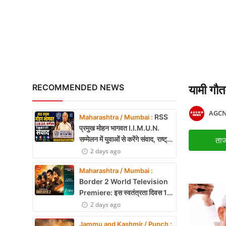
अंबेडकरनगर में सीएम योगी क
X Education
Article
Religion
Interview
RECOMMENDED NEWS
यामी गौ
Business
AGCN
RSS
Maharashtra / Mumbai :
Relationship
प्रमुख मोहन भागवत I.I.M.U.N.
सम्मेलन में युवाओं से करेंगे संवाद, राष्ट्र
ताज
Education
निर्माण और नेतृत्व पर रखेंगे विचार
2 days ago
Defence & Security
Maharashtra / Mumbai :
Border 2 World Television
Environment
Premiere: इस स्वतंत्रता दिवस 15
अगस्त को शाम 7:30 बजे सिर्फ Zee
2 days ago
Lifestyle
Cinema पर देखें बॉर्डर 2
Jammu and Kashmir / Punch :