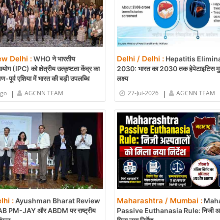
ew Delhi :
Delhi / Delhi :
WHO ने भारतीय
Hepatitis Elimin
योग (IPC) को क्षेत्रीय उत्कृष्टता केंद्र का
2030: भारत का 2030 तक हेपेटाइटिस मुक
्षिण-पूर्व एशिया में भारत की बड़ी उपलब्धि
लक्ष्य
|
|
ago
AGCNN TEAM
27-Jul-2026
AGCNN TEAM
lhi :
Maharashtra / Mumbai :
Ayushman Bharat Review
Maha
B PM-JAY और ABDM पर राष्ट्रीय
Passive Euthanasia Rule: निजी अस्