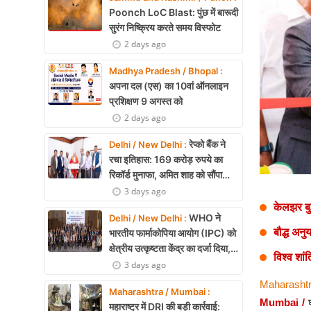
Health
Poonch LoC Blast: पुंछ में बारूदी
सुरंग निष्क्रिय करते समय विस्फोट
Development
2 days ago
Career
Madhya Pradesh / Bhopal :
अपना दल (एस) का 10वां ऑनलाइन
Literature
प्रशिक्षण 9 अगस्त को
2 days ago
Tour & Travel
रेप्को बैंक ने
Delhi / New Delhi :
History Speaks
रचा इतिहास: 169 करोड़ रुपये का
रिकॉर्ड मुनाफा, अमित शाह को सौंपा
About Us
22.90 करोड़ का लाभांश
3 days ago
केलझर बु
Contact Us
WHO ने
Delhi / New Delhi :
बौद्ध अनु
भारतीय फार्माकोपिया आयोग (IPC) को
क्षेत्रीय उत्कृष्टता केंद्र का दर्जा दिया,
विश्व शां
दक्षिण-पूर्व एशिया में भारत की बड़ी
3 days ago
उपलब्धि
Maharashtr
Maharashtra / Mumbai :
Mumbai /
घ
महाराष्ट्र में DRI की बड़ी कार्रवाई: