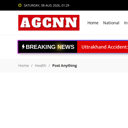
SATURDAY, 08 AUG 2026, 01:29
Login
Register
Home
National
In
Home
National
B
R
E
A
K
I
N
G
N
E
W
S
Uttrakhand Accident: पौड़ी
International
Delhi Private University Bi
Crime
National Handloo Day: पी
Home
Health
Post Anything
ACC बरगढ़ सीमेंट वर्क्स विव
Sports
ऊर्जा सुरक्षा पर कुमारस्वामी:
Tech & Auto
राजनाथ सिंह: विकसित भारत क
Social Media Trends
Gaganyaan Mission: 2026 
Book Review: ‘The Last S
Entertainment
Agni-4 Missile Test: भारत
Women
RSS प्रमुख मोहन भागवत I.I.M.U