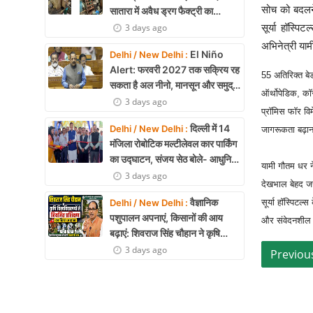
सोच को बदलने
सातारा में अवैध ड्रग फैक्ट्री का
भंडाफोड़, अल्प्राजोलम और डायजेपाम
3 days ago
सूर्या हॉस्प
जब्त
अभिनेत्री या
El Niño
Delhi / New Delhi :
Alert: फरवरी 2027 तक सक्रिय रह
55 अतिरिक्त बे
सकता है अल नीनो, मानसून और समुद्री
ऑर्थोपेडिक, कॉ
पारिस्थितिकी पर असर की आशंका
3 days ago
प्रॉमिस फॉर वि
दिल्ली में 14
Delhi / New Delhi :
जागरूकता बढ़ान
मंजिला रोबोटिक मल्टीलेवल कार पार्किंग
का उद्घाटन, संजय सेठ बोले- आधुनिक
यामी गौतम धर न
तकनीक से मिलेगी बड़ी राहत
3 days ago
देखभाल बेहद जरू
वैज्ञानिक
Delhi / New Delhi :
सूर्या हॉस्पिटल्
पशुपालन अपनाएं, किसानों की आय
और संवेदनशील स्
बढ़ाएं: शिवराज सिंह चौहान ने कृषि
विश्वविद्यालयों से नियमित प्रशिक्षण का
3 days ago
किया आह्वान