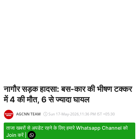
Entertainment
Women
X Education
Article
Religion
Interview
Business
नागौर सड़क हादसा: बस-कार की भीषण टक्कर
में 4 की मौत, 6 से ज्यादा घायल
Relationship
Education
AGCNN TEAM
Sun 17-May-2026,11:36 PM IST +05:30
Defence & Security
ताजा खबरों से अपडेट रहने के लिए हमारे Whatsapp Channel को
Join करें |
Environment