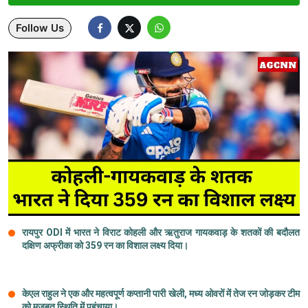
Lifestyle
Follow Us
Health
Development
Career
Literature
Tour & Travel
History Speaks
रायपुर ODI में भारत ने विराट कोहली और ऋतुराज गायकवाड़ के शतकों की बदौलत
About Us
दक्षिण अफ्रीका को 359 रन का विशाल लक्ष्य दिया।
Contact Us
केएल राहुल ने एक और महत्वपूर्ण कप्तानी पारी खेली, मध्य ओवरों में तेज रन जोड़कर टीम
को मजबूत स्थिति में पहुंचाया।