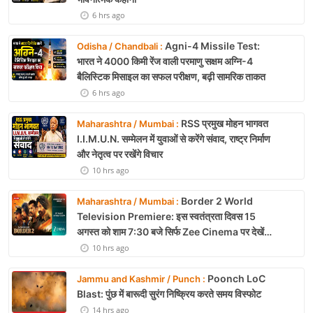
6 hrs ago
Agni-4 Missile Test:
Odisha / Chandbali :
भारत ने 4000 किमी रेंज वाली परमाणु सक्षम अग्नि-4
बैलिस्टिक मिसाइल का सफल परीक्षण, बढ़ी सामरिक ताकत
6 hrs ago
RSS प्रमुख मोहन भागवत
Maharashtra / Mumbai :
I.I.M.U.N. सम्मेलन में युवाओं से करेंगे संवाद, राष्ट्र निर्माण
और नेतृत्व पर रखेंगे विचार
10 hrs ago
Border 2 World
Maharashtra / Mumbai :
Television Premiere: इस स्वतंत्रता दिवस 15
अगस्त को शाम 7:30 बजे सिर्फ Zee Cinema पर देखें
बॉर्डर 2
10 hrs ago
Poonch LoC
Jammu and Kashmir / Punch :
Blast: पुंछ में बारूदी सुरंग निष्क्रिय करते समय विस्फोट
14 hrs ago