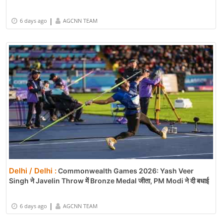
|
6 days ago
AGCNN TEAM
Delhi / Delhi :
Commonwealth Games 2026: Yash Veer
Singh ने Javelin Throw में Bronze Medal जीता, PM Modi ने दी बधाई
|
6 days ago
AGCNN TEAM