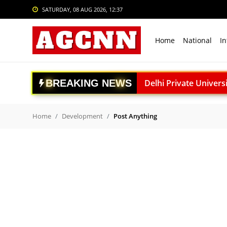
SATURDAY, 08 AUG 2026, 12:37
Login
Register
Home
National
In
Home
National
B
R
E
A
K
I
N
G
N
E
W
S
Delhi Private University Bi
International
National Handloo Day: पी
Crime
ACC बरगढ़ सीमेंट वर्क्स विव
Home
Development
Post Anything
ऊर्जा सुरक्षा पर कुमारस्वामी:
Sports
राजनाथ सिंह: विकसित भारत क
Tech & Auto
Gaganyaan Mission: 2026 
Social Media Trends
Book Review: ‘The Last S
Agni-4 Missile Test: भारत
Entertainment
RSS प्रमुख मोहन भागवत I.I.M.U
Women
अंबेडकरनगर में सीएम योगी क