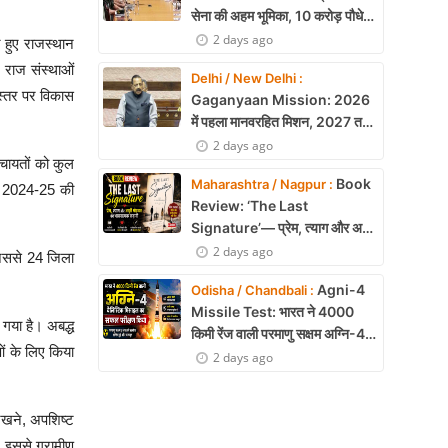
सेना की अहम भूमिका, 10 करोड़ पौधे
लगाने का रिकॉर्ड
2 days ago
 हुए राजस्थान
 राज संस्थाओं
Delhi / New Delhi :
 स्तर पर विकास
Gaganyaan Mission: 2026
में पहला मानवरहित मिशन, 2027 तक
अंतरिक्ष में जाएगा पहला भारतीय दल
2 days ago
ंचायतों को कुल
Book
Maharashtra / Nagpur :
्ष 2024-25 की
Review: ‘The Last
Signature’— प्रेम, त्याग और अधूरी
मोहब्बत की भावनात्मक कहानी
2 days ago
 जिससे 24 जिला
Agni-4
Odisha / Chandbali :
Missile Test: भारत ने 4000
 गया है। अबद्ध
किमी रेंज वाली परमाणु सक्षम अग्नि-4
ओं के लिए किया
बैलिस्टिक मिसाइल का सफल परीक्षण,
2 days ago
बढ़ी सामरिक ताकत
 रखने, अपशिष्ट
 इससे ग्रामीण