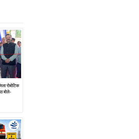
ंजिला रोबोटिक
ेठ बोले-