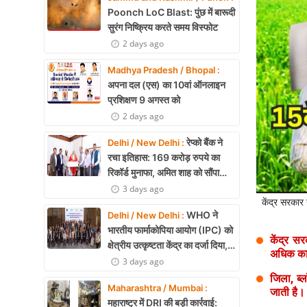
Health
Poonch LoC Blast: पुंछ में बारूदी
सुरंग निष्क्रिय करते समय विस्फोट
Development
2 days ago
Career
Madhya Pradesh / Bhopal :
अपना दल (एस) का 10वां ऑनलाइन
Literature
प्रशिक्षण 9 अगस्त को
2 days ago
Tour & Travel
रेप्को बैंक ने
Delhi / New Delhi :
History Speaks
रचा इतिहास: 169 करोड़ रुपये का
रिकॉर्ड मुनाफा, अमित शाह को सौंपा
About Us
22.90 करोड़ का लाभांश
3 days ago
केंद्र सरकार
Contact Us
WHO ने
Delhi / New Delhi :
भारतीय फार्माकोपिया आयोग (IPC) को
केंद्र स
क्षेत्रीय उत्कृष्टता केंद्र का दर्जा दिया,
अधिक का
दक्षिण-पूर्व एशिया में भारत की बड़ी
3 days ago
उपलब्धि
जिला, ब्ल
Maharashtra / Mumbai :
जाती है।
महाराष्ट्र में DRI की बड़ी कार्रवाई: