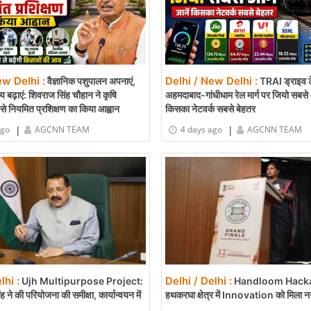
ew Delhi :
Delhi / New Delhi :
वैज्ञानिक पशुपालन अपनाएं,
TRAI ड्राइव टेस
 बढ़ाएं: शिवराज सिंह चौहान ने कृषि
अहमदाबाद-गांधीधाम रेल मार्ग पर जियो सबसे 
ं से नियमित प्रशिक्षण का किया आह्वान
किसका नेटवर्क सबसे बेहतर
|
|
ago
AGCNN TEAM
4 days ago
AGCNN TEAM
lhi :
Delhi / Delhi :
Ujh Multipurpose Project:
Handloom Hacka
ंह ने की परियोजना की समीक्षा, कार्यान्वयन में
हथकरघा क्षेत्र में Innovation को मिला न