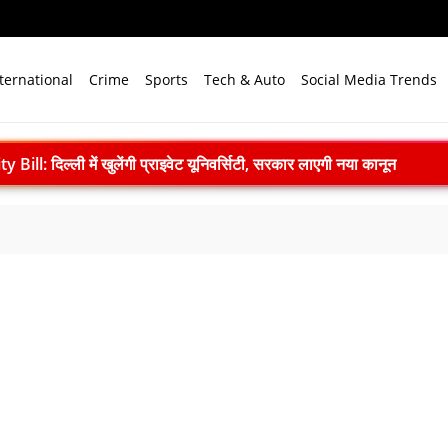
ternational
Crime
Sports
Tech & Auto
Social Media Trends
ll: दिल्ली में खुलेंगी प्राइवेट यूनिवर्सिटी, सरकार लाएगी नया कानून
एम मोदी ने बुनकरों को किया नमन, आत्मनिर्भर भारत का बताया मजबूत आधार
ाद खत्म: 61 श्रमिकों को 26.81 करोड़ रुपये का पैकेज, समझौते पर मुहर
 भारत बनेगा स्वच्छ ऊर्जा तकनीकों का वैश्विक विनिर्माण केंद्र
े विजन में प्रादेशिक सेना की अहम भूमिका, 10 करोड़ पौधे लगाने का रिकॉर्ड
में पहला मानवरहित मिशन, 2027 तक अंतरिक्ष में जाएगा पहला भारतीय दल
ignature’— प्रेम, त्याग और अधूरी मोहब्बत की भावनात्मक कहानी
 ने 4000 किमी रेंज वाली परमाणु सक्षम अग्नि-4 बैलिस्टिक मिसाइल का सफल प
.N. सम्मेलन में युवाओं से करेंगे संवाद, राष्ट्र निर्माण और नेतृत्व पर रखेंगे विच
ा सपा पर हमला, बोले- विपक्ष ने विकास और अनुपूरक बजट पर रोकी चर्चा