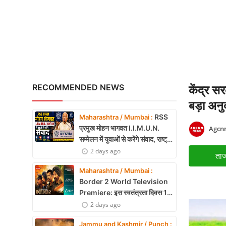
Uttrakhand Accident: पौड़ी
X Education
Article
Religion
Interview
RECOMMENDED NEWS
केंद्र स
Business
बड़ा अनु
RSS
Maharashtra / Mumbai :
Relationship
प्रमुख मोहन भागवत I.I.M.U.N.
Agcnn
सम्मेलन में युवाओं से करेंगे संवाद, राष्ट्र
Education
निर्माण और नेतृत्व पर रखेंगे विचार
2 days ago
ताज
Defence & Security
Maharashtra / Mumbai :
Border 2 World Television
Environment
Premiere: इस स्वतंत्रता दिवस 15
अगस्त को शाम 7:30 बजे सिर्फ Zee
2 days ago
Lifestyle
Cinema पर देखें बॉर्डर 2
Jammu and Kashmir / Punch :