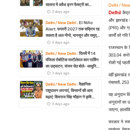
सातारा में अवैध ड्रग फैक्ट्री का
Delhi / New
भंडाफोड़, अल्प्राजोलम और डायजेपाम
3 days ago
Delhi/
केंद
जब्त
और झारखंड को
El Niño
Delhi / New Delhi :
(PRI) और ग्रा
Alert: फरवरी 2027 तक सक्रिय रह
सकता है अल नीनो, मानसून और समुद्री
कार्यों को गत
पारिस्थितिकी पर असर की आशंका
3 days ago
राजस्थान के ल
दिल्ली में 14
Delhi / New Delhi :
303.04 करोड़
मंजिला रोबोटिक मल्टीलेवल कार पार्किंग
रोकी गई पहली 
का उद्घाटन, संजय सेठ बोले- आधुनिक
तकनीक से मिलेगी बड़ी राहत
3 days ago
वहीं झारखंड र
पंचायतों, 253
वैज्ञानिक
Delhi / New Delhi :
पशुपालन अपनाएं, किसानों की आय
यह अनुदान वित
बढ़ाएं: शिवराज सिंह चौहान ने कृषि
अनुदानों का उ
विश्वविद्यालयों से नियमित प्रशिक्षण का
3 days ago
किया आह्वान
जाएगा, हालांक
सरकार ने स्पष
प्रबंधन, पेय