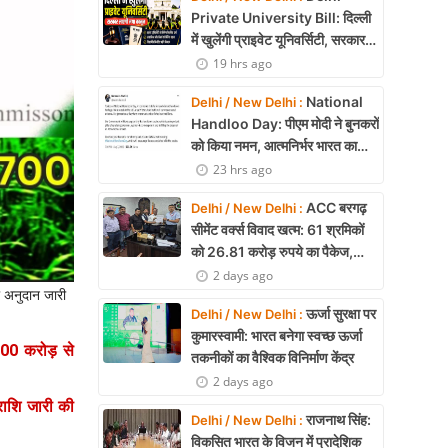
Private University Bill: दिल्ली
में खुलेंगी प्राइवेट यूनिवर्सिटी, सरकार
लाएगी नया कानून
19 hrs ago
National
Delhi / New Delhi :
Handloo Day: पीएम मोदी ने बुनकरों
को किया नमन, आत्मनिर्भर भारत का
बताया मजबूत आधार
23 hrs ago
ACC बरगढ़
Delhi / New Delhi :
सीमेंट वर्क्स विवाद खत्म: 61 श्रमिकों
को 26.81 करोड़ रुपये का पैकेज,
समझौते पर मुहर
2 days ago
ा अनुदान जारी
ऊर्जा सुरक्षा पर
Delhi / New Delhi :
कुमारस्वामी: भारत बनेगा स्वच्छ ऊर्जा
700 करोड़ से
तकनीकों का वैश्विक विनिर्माण केंद्र
2 days ago
 राशि जारी की
राजनाथ सिंह:
Delhi / New Delhi :
विकसित भारत के विजन में प्रादेशिक