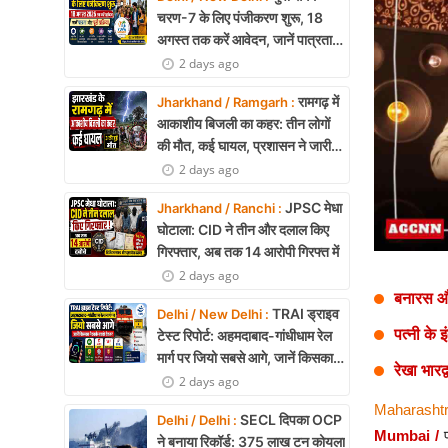
Health
चरण-7 के लिए पंजीकरण शुरू, 18
अगस्त तक करें आवेदन, जानें पात्रता
Development
और पूरी प्रक्रिया
2 days ago
Career
रामगढ़ में
Jharkhand / Ramgarh :
आकाशीय बिजली का कहर: तीन लोगों
Literature
की मौत, कई घायल, प्रशासन ने जारी
की चेतावनी
2 days ago
Tour & Travel
JPSC मेधा
Jharkhand / Ranchi :
History Speaks
घोटाला: CID ने तीन और दलाल किए
गिरफ्तार, अब तक 14 आरोपी गिरफ्त में
About Us
2 days ago
बनारस और 
Contact Us
TRAI ड्राइव
Delhi / New Delhi :
पत्नी के 
टेस्ट रिपोर्ट: अहमदाबाद-गांधीधाम रेल
मार्ग पर जियो सबसे आगे, जानें किसका
रेखा भार
नेटवर्क सबसे बेहतर
2 days ago
Maharashtr
SECL दिपका OCP
Delhi / Delhi :
Mumbai /
ने बनाया रिकॉर्ड: 375 लाख टन कोयला