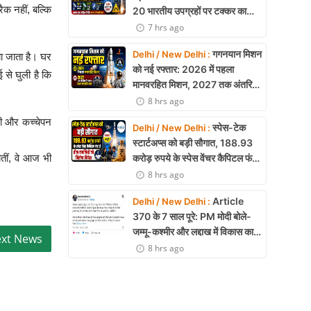
क नहीं, बल्कि
20 भारतीय उपग्रहों पर टक्कर का
खतरा, 29 बार CAM ऑपरेशन सफल
7 hrs ago
गगनयान मिशन
Delhi / New Delhi :
या जाता है। घर
को नई रफ्तार: 2026 में पहला
से घुली है कि
मानवरहित मिशन, 2027 तक अंतरिक्ष
में जाएगा पहला भारतीय दल
8 hrs ago
गी और कच्चेपन
स्पेस-टेक
Delhi / New Delhi :
स्टार्टअप्स को बड़ी सौगात, 188.93
करोड़ रुपये के स्पेस वेंचर कैपिटल फंड
तीं, वे आज भी
से तीन कंपनियों को मिलेगा निवेश
8 hrs ago
Article
Delhi / New Delhi :
370 के 7 साल पूरे: PM मोदी बोले-
जम्मू-कश्मीर और लद्दाख में विकास का
नया युग शुरू
8 hrs ago