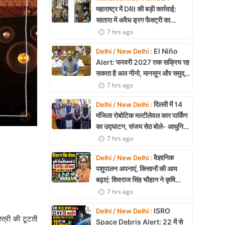
महाराष्ट्र में DRI की बड़ी कार्रवाई:
सातारा में अवैध ड्रग फैक्ट्री का
भंडाफोड़, अल्प्राजोलम और डायजेपाम
7 hrs ago
जब्त
El Niño
Delhi / New Delhi :
Alert: फरवरी 2027 तक सक्रिय रह
सकता है अल नीनो, मानसून और समुद्री
पारिस्थितिकी पर असर की आशंका
7 hrs ago
दिल्ली में 14
Delhi / New Delhi :
मंजिला रोबोटिक मल्टीलेवल कार पार्किंग
का उद्घाटन, संजय सेठ बोले- आधुनिक
तकनीक से मिलेगी बड़ी राहत
7 hrs ago
वैज्ञानिक
Delhi / New Delhi :
पशुपालन अपनाएं, किसानों की आय
बढ़ाएं: शिवराज सिंह चौहान ने कृषि
विश्वविद्यालयों से नियमित प्रशिक्षण का
7 hrs ago
किया आह्वान
ISRO
Delhi / New Delhi :
्त्री की टूटती
Space Debris Alert: 22 में से