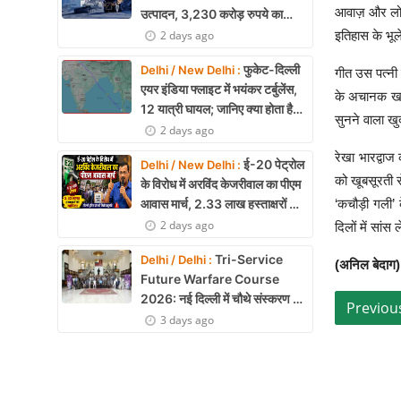
आवाज़ और लोक
उत्पादन, 3,230 करोड़ रुपये का
मुनाफा
2 days ago
इतिहास के भू
फुकेट-दिल्ली
Delhi / New Delhi :
गीत उस पत्नी 
एयर इंडिया फ्लाइट में भयंकर टर्बुलेंस,
के अचानक खाल
12 यात्री घायल; जानिए क्या होता है
सुनने वाला खु
एयर टर्बुलेंस
2 days ago
रेखा भारद्वा
ई-20 पेट्रोल
Delhi / New Delhi :
को खूबसूरती स
के विरोध में अरविंद केजरीवाल का पीएम
आवास मार्च, 2.33 लाख हस्ताक्षरों की
‘कचौड़ी गली’
याचिका
2 days ago
दिलों में सांस ल
Tri-Service
Delhi / Delhi :
(अनिल बेदाग)
Future Warfare Course
2026: नई दिल्ली में चौथे संस्करण का
शुभारंभ
3 days ago