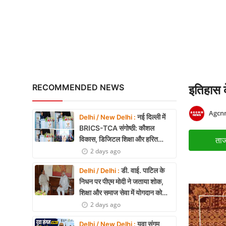
रेप्को बैंक ने रचा इतिहास: 
X Education
Article
Religion
Interview
RECOMMENDED NEWS
इतिहास के
Business
Agcn
नई दिल्ली में
Delhi / New Delhi :
Relationship
BRICS-TCA संगोष्ठी: कौशल
विकास, डिजिटल शिक्षा और हरित
ताज
Education
तकनीक पर बनी रणनीति
2 days ago
Defence & Security
डी. वाई. पाटिल के
Delhi / Delhi :
निधन पर पीएम मोदी ने जताया शोक,
Environment
शिक्षा और समाज सेवा में योगदान को
किया याद
2 days ago
Lifestyle
युवा संगम
Delhi / New Delhi :