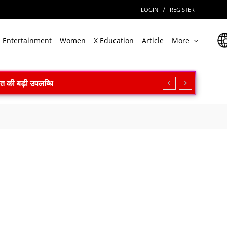
/
LOGIN
REGISTER
Entertainment
Women
X Education
Article
More
ारत की बड़ी उपलब्धि
त
असर की आशंका
ी बड़ी राहत
िक्षण का किया आह्वान
न सफल
ल
ेगा निवेश