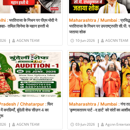
lhi :
Maharashtra / Mumbai :
भरतिराजा के निधन पर पीएम मोदी ने
प्रसिद्ध
हा- तमिल सिनेमा के महान हस्ती थे
भरतिराजा के निधन पर उपराष्ट्रपति सी.पी. रा
जताया शोक
|
|
2026
AGCNN TEAM
10-Jun-2026
AGCNN TEAM
radesh / Chhatarpur :
Maharashtra / Mumbai :
फिर
गंगा तट
में करछियाँ, बुंदेली शेफ सीज़न 4 का
‘कृष्णावतारम पार्ट -द हार्ट’ को संतों का आशीर्
रू
|
|
2026
AGCNN TEAM
03-Jun-2026
Agcnn Enterta