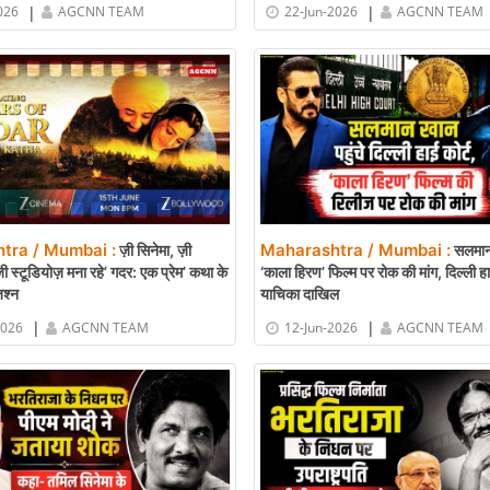
|
|
026
AGCNN TEAM
22-Jun-2026
AGCNN TEAM
tra / Mumbai :
Maharashtra / Mumbai :
ज़ी सिनेमा, ज़ी
सलमान
ी स्टूडियोज़ मना रहे’ गदर: एक प्रेम’ कथा के
‘काला हिरण’ फिल्म पर रोक की मांग, दिल्ली हाई 
श्न
याचिका दाखिल
|
|
2026
AGCNN TEAM
12-Jun-2026
AGCNN TEAM