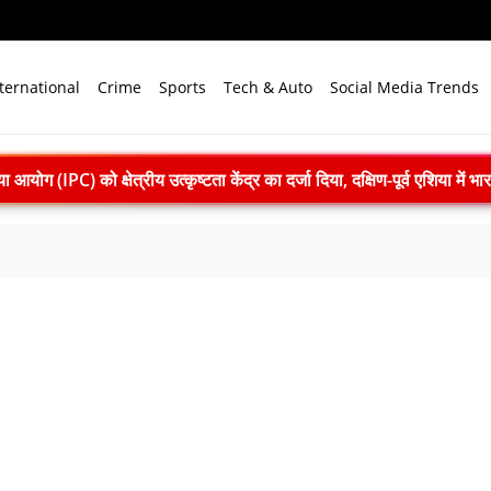
ternational
Crime
Sports
Tech & Auto
Social Media Trends
योग (IPC) को क्षेत्रीय उत्कृष्टता केंद्र का दर्जा दिया, दक्षिण-पूर्व एशिया में भ
ार्रवाई: सातारा में अवैध ड्रग फैक्ट्री का भंडाफोड़, अल्प्राजोलम और डायजेपाम जब्
7 तक सक्रिय रह सकता है अल नीनो, मानसून और समुद्री पारिस्थितिकी पर 
िक मल्टीलेवल कार पार्किंग का उद्घाटन, संजय सेठ बोले- आधुनिक तकनीक से मिलेग
िसानों की आय बढ़ाएं: शिवराज सिंह चौहान ने कृषि विश्वविद्यालयों से नियमित प्रश
: 22 में से 20 भारतीय उपग्रहों पर टक्कर का खतरा, 29 बार CAM ऑपरेश
 2026 में पहला मानवरहित मिशन, 2027 तक अंतरिक्ष में जाएगा पहला भारतीय द
़ी सौगात, 188.93 करोड़ रुपये के स्पेस वेंचर कैपिटल फंड से तीन कंपनियों को मिल
PM मोदी बोले- जम्मू-कश्मीर और लद्दाख में विकास का नया युग शुरू
संगोष्ठी: कौशल विकास, डिजिटल शिक्षा और हरित तकनीक पर बनी रणनीति