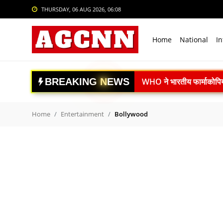
THURSDAY, 06 AUG 2026, 06:08
Login
Register
Home
National
In
Home
National
B
R
E
A
K
I
N
G
N
E
W
S
WHO ने भारतीय फार्माकोपिया आ
International
महाराष्ट्र में DRI की बड़ी क
Crime
El Niño Alert: फरवरी 202
Home
Entertainment
Bollywood
दिल्ली में 14 मंजिला रोबोट
Sports
वैज्ञानिक पशुपालन अपनाएं, क
Tech & Auto
ISRO Space Debris Alert
Social Media Trends
गगनयान मिशन को नई रफ्तार:
स्पेस-टेक स्टार्टअप्स को बड
Entertainment
Article 370 के 7 साल पूरे: 
Women
नई दिल्ली में BRICS-TCA 