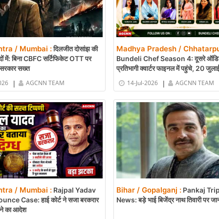
tra / Mumbai :
Madhya Pradesh / Chhatarpu
दिलजीत दोसांझ की
दों में: बिना CBFC सर्टिफिकेट OTT पर
Bundeli Chef Season 4: दूसरे ऑडिशन
 सरकार सख्त
प्रतिभागी क्वार्टर फाइनल में पहुंचे, 20 जुल
ऑडिशन
|
|
026
AGCNN TEAM
14-Jul-2026
AGCNN TEAM
tra / Mumbai :
Bihar / Gopalganj :
Rajpal Yadav
Pankaj Trip
nce Case: हाई कोर्ट ने सजा बरकरार
News: बड़े भाई बिजेंद्र नाथ तिवारी पर जा
ने का आदेश