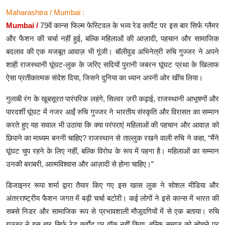
Maharashtra / Mumbai :
Mumbai /
79वें कान्स फिल्म फेस्टिवल के भव्य रेड कार्पेट पर इस बार सिर्फ ग्लैमर
और फैशन की चर्चा नहीं हुई, बल्कि महिलाओं की आज़ादी, पहचान और सामाजिक
बदलाव की एक मजबूत आवाज़ भी गूंजी। बॉलीवुड अभिनेत्री रुचि गुज्जर ने अपने
शाही राजस्थानी घूंघट-लुक के जरिए सदियों पुरानी जबरन घूंघट प्रथा के खिलाफ
ऐसा प्रतीकात्मक संदेश दिया, जिसने दुनिया का ध्यान अपनी ओर खींच लिया।
गुलाबी रंग के खूबसूरत पारंपरिक लहंगे, सिल्वर ज़री कढ़ाई, राजस्थानी आभूषणों और
पारदर्शी घूंघट में नजर आईं रुचि गुज्जर ने भारतीय संस्कृति और विरासत का सम्मान
करते हुए यह सवाल भी उठाया कि क्या परंपराएं महिलाओं की पहचान और आवाज़ को
छिपाने का माध्यम बननी चाहिए? राजस्थान से ताल्लुक रखने वाली रुचि ने कहा, “मैंने
घूंघट चुप रहने के लिए नहीं, बल्कि विरोध के रूप में पहना है। महिलाओं का सम्मान
उनकी बराबरी, आत्मविश्वास और आज़ादी से होना चाहिए।”
डिजाइनर रूपा शर्मा द्वारा तैयार किए गए इस खास लुक ने सोशल मीडिया और
अंतरराष्ट्रीय फैशन जगत में बड़ी चर्चा बटोरी। कई लोगों ने इसे कान्स में भारत की
सबसे निडर और सामाजिक रूप से प्रभावशाली मौजूदगियों में से एक बताया। रुचि
गुज्जर ने इस बार सिर्फ रेड कार्पेट पर वॉक नहीं किया, बल्कि समाज को सोचने पर