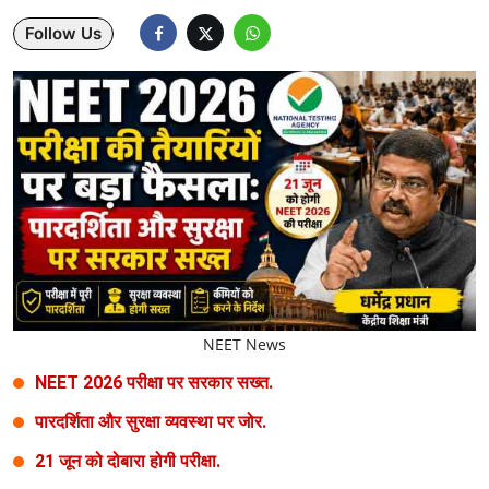
Follow Us
Lifestyle
Health
Development
Career
Literature
Tour & Travel
History Speaks
NEET News
About Us
NEET 2026 परीक्षा पर सरकार सख्त.
Contact Us
पारदर्शिता और सुरक्षा व्यवस्था पर जोर.
21 जून को दोबारा होगी परीक्षा.