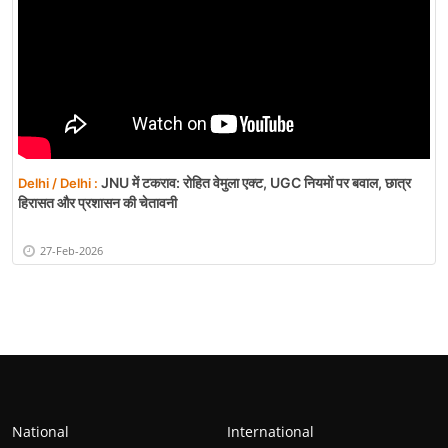
JNU में टकराव: रोहित वेमुला एक्ट, UGC नियमों पर बवाल, छात्र
Delhi / Delhi :
हिरासत और प्रशासन की चेतावनी
27-Feb-2026
National
International