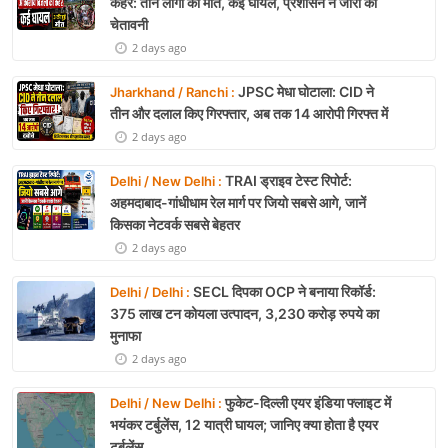
कहर: तीन लोगों की मौत, कई घायल, प्रशासन ने जारी की
चेतावनी
2 days ago
JPSC मेधा घोटाला: CID ने
Jharkhand / Ranchi :
तीन और दलाल किए गिरफ्तार, अब तक 14 आरोपी गिरफ्त में
2 days ago
TRAI ड्राइव टेस्ट रिपोर्ट:
Delhi / New Delhi :
अहमदाबाद-गांधीधाम रेल मार्ग पर जियो सबसे आगे, जानें
किसका नेटवर्क सबसे बेहतर
2 days ago
SECL दिपका OCP ने बनाया रिकॉर्ड:
Delhi / Delhi :
375 लाख टन कोयला उत्पादन, 3,230 करोड़ रुपये का
मुनाफा
2 days ago
फुकेट-दिल्ली एयर इंडिया फ्लाइट में
Delhi / New Delhi :
भयंकर टर्बुलेंस, 12 यात्री घायल; जानिए क्या होता है एयर
टर्बुलेंस