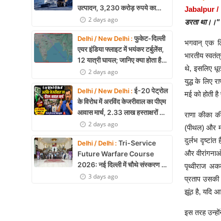
उत्पादन, 3,230 करोड़ रुपये का
Jabalpur /
मुनाफा
2 days ago
डरता था।।"
फुकेट-दिल्ली
Delhi / New Delhi :
भगवान् एक लिं
एयर इंडिया फ्लाइट में भयंकर टर्बुलेंस,
भारतीय स्वतंत्
12 यात्री घायल; जानिए क्या होता है
थे, इसलिए धू
एयर टर्बुलेंस
2 days ago
युद्ध के लिए 
ई-20 पेट्रोल
Delhi / New Delhi :
मई को होती है
के विरोध में अरविंद केजरीवाल का पीएम
आवास मार्च, 2.33 लाख हस्ताक्षरों की
राणा कीका की
याचिका
2 days ago
(पीथल) और महा
दुर्लभ दृष्टां
Tri-Service
Delhi / Delhi :
और वीरांगनाओं
Future Warfare Course
2026: नई दिल्ली में चौथे संस्करण का
पृथ्वीराज अक
शुभारंभ
3 days ago
प्रताप उसकी 
झूंठ है, यदि 
इस तरह उन्हो