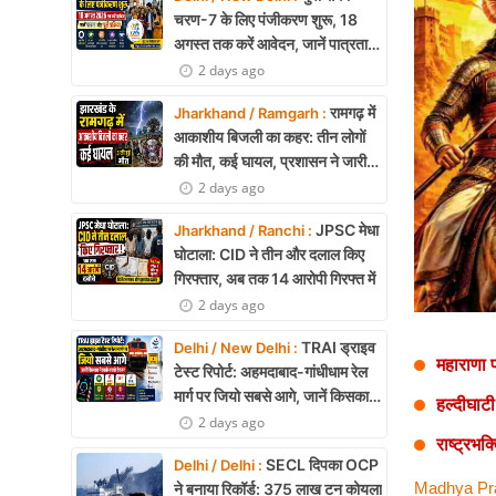
Health
चरण-7 के लिए पंजीकरण शुरू, 18
अगस्त तक करें आवेदन, जानें पात्रता
Development
और पूरी प्रक्रिया
2 days ago
Career
रामगढ़ में
Jharkhand / Ramgarh :
आकाशीय बिजली का कहर: तीन लोगों
Literature
की मौत, कई घायल, प्रशासन ने जारी
की चेतावनी
2 days ago
Tour & Travel
JPSC मेधा
Jharkhand / Ranchi :
History Speaks
घोटाला: CID ने तीन और दलाल किए
गिरफ्तार, अब तक 14 आरोपी गिरफ्त में
About Us
2 days ago
Contact Us
TRAI ड्राइव
Delhi / New Delhi :
महाराणा 
टेस्ट रिपोर्ट: अहमदाबाद-गांधीधाम रेल
मार्ग पर जियो सबसे आगे, जानें किसका
हल्दीघाटी
नेटवर्क सबसे बेहतर
2 days ago
राष्ट्रभक
SECL दिपका OCP
Delhi / Delhi :
Madhya Pra
ने बनाया रिकॉर्ड: 375 लाख टन कोयला