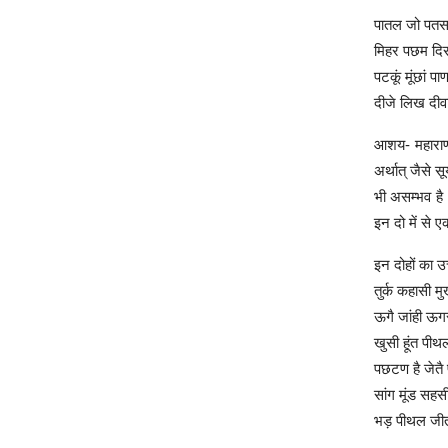
पातल जो पतसा
मिहर पछम दि
पटकूं मूंछां
दीजे लिख दी
आशय- महाराणा
अर्थात् जैसे 
भी असम्भव है।
इन दो में से
इन दोहों का 
तुर्क कहासी म
ऊगै जांही ऊग
खुसी हूंत पी
पछटण है जेतै
सांग मूंड स
भड़ पीथल जीत