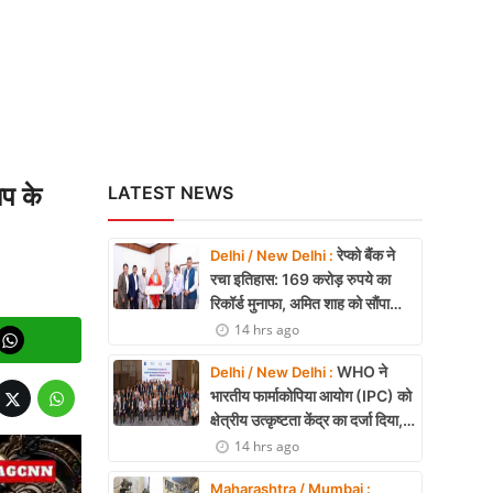
असर की आशंका
प के
LATEST NEWS
रेप्को बैंक ने
Delhi / New Delhi :
रचा इतिहास: 169 करोड़ रुपये का
रिकॉर्ड मुनाफा, अमित शाह को सौंपा
22.90 करोड़ का लाभांश
14 hrs ago
WHO ने
Delhi / New Delhi :
भारतीय फार्माकोपिया आयोग (IPC) को
क्षेत्रीय उत्कृष्टता केंद्र का दर्जा दिया,
दक्षिण-पूर्व एशिया में भारत की बड़ी
14 hrs ago
उपलब्धि
Maharashtra / Mumbai :