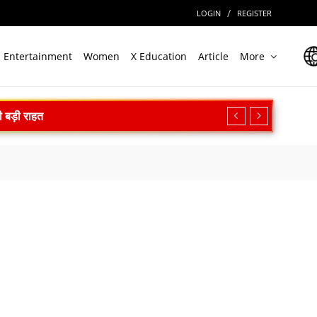
/
LOGIN
REGISTER
Entertainment
Women
X Education
Article
More
ी बड़ी राहत
िक्षण का किया आह्वान
न सफल
ल
ेगा निवेश
ारत की बड़ी उपलब्धि
त