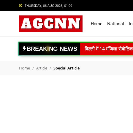
THURSDAY, 06 AUG 2026, 01:09
Login
Register
Home
National
In
Home
National
दिल्ली में 14 मंजिला रोबोट
B
R
E
A
K
I
N
G
N
E
W
S
International
वैज्ञानिक पशुपालन अपनाएं, क
ISRO Space Debris Alert
Crime
Home
Article
Special Article
गगनयान मिशन को नई रफ्तार:
Sports
स्पेस-टेक स्टार्टअप्स को बड
Tech & Auto
Article 370 के 7 साल पूरे: 
नई दिल्ली में BRICS-TCA 
Social Media Trends
रेप्को बैंक ने रचा इतिहास: 
Entertainment
WHO ने भारतीय फार्माकोपिया आ
Women
महाराष्ट्र में DRI की बड़ी क