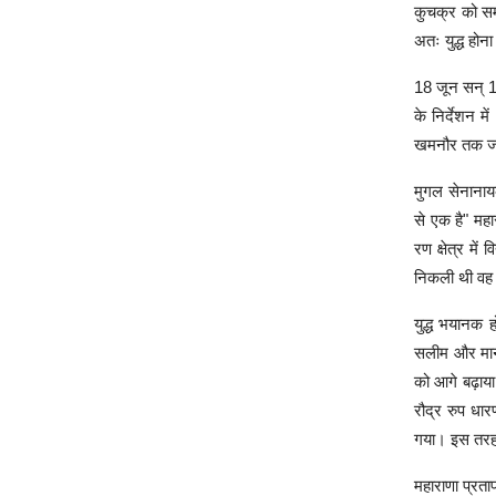
कुचक्र को सम
अतः युद्ध होन
18 जून सन् 15
के निर्देशन 
खमनौर तक जमक
मुगल सेनानायक
से एक है" महा
रण क्षेत्र मे
निकली थी वह
युद्ध भयानक 
सलीम और मान स
को आगे बढ़ाया
रौद्र रुप धा
गया। इस तरह 
महाराणा प्रत