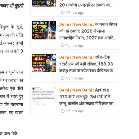
20 भारतीय उपग्रहों पर टक्कर का
अकबर भी तुझसे
खतरा, 29 बार CAM ऑपरेशन सफल
14 hrs ago
गगनयान मिशन
Delhi / New Delhi :
ुत्व के सूर्य,
को नई रफ्तार: 2026 में पहला
 यमराज की भाँति
मानवरहित मिशन, 2027 तक अंतरिक्ष
ूर्त अकबर कभी
में जाएगा पहला भारतीय दल
15 hrs ago
ताप की जयंती 9
स्पेस-टेक
Delhi / New Delhi :
स्टार्टअप्स को बड़ी सौगात, 188.93
करोड़ रुपये के स्पेस वेंचर कैपिटल फंड
मार पृथ्वीराज
से तीन कंपनियों को मिलेगा निवेश
15 hrs ago
ी पराकाष्ठा का
 अनेक ऐसे वीरों
Article
Delhi / New Delhi :
र में रहते हुए
370 के 7 साल पूरे: PM मोदी बोले-
जम्मू-कश्मीर और लद्दाख में विकास का
या कि महाराणा
नया युग शुरू
15 hrs ago
 सकता, यह खबर
के पास भेजे—