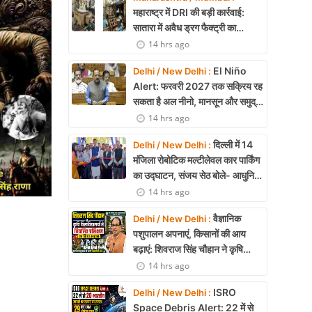
महाराष्ट्र में DRI की बड़ी कार्रवाई:
सातारा में अवैध ड्रग फैक्ट्री का
भंडाफोड़, अल्प्राजोलम और डायजेपाम
14 hrs ago
जब्त
El Niño
Delhi / New Delhi :
Alert: फरवरी 2027 तक सक्रिय रह
सकता है अल नीनो, मानसून और समुद्री
पारिस्थितिकी पर असर की आशंका
14 hrs ago
दिल्ली में 14
Delhi / New Delhi :
मंजिला रोबोटिक मल्टीलेवल कार पार्किंग
का उद्घाटन, संजय सेठ बोले- आधुनिक
तकनीक से मिलेगी बड़ी राहत
14 hrs ago
वैज्ञानिक
Delhi / New Delhi :
पशुपालन अपनाएं, किसानों की आय
बढ़ाएं: शिवराज सिंह चौहान ने कृषि
विश्वविद्यालयों से नियमित प्रशिक्षण का
14 hrs ago
किया आह्वान
ISRO
Delhi / New Delhi :
Space Debris Alert: 22 में से