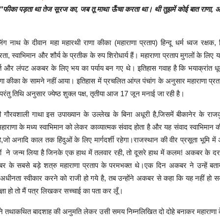
"फीका पड़ता था तेज सूरज का, जब तू माथा ऊँचा करता था। थी तुझमें कोई बात राणा, 
ग नाथ के दीवान महा महारथी राणा कीका (महाराणा प्रताप) हिन्दू धर्म ध्वज रक्षक, हिंद
रता, स्वाभिमान और शौर्य के प्रतीक के रुप शिरोधार्य हैं। महाराणा प्रताप मुगलों के लिए
र्त और लंपट अकबर के लिए भय का पर्याय बन गए थे। इतिहास गवाह है कि भयाक्रांत ध
राणा कीका के सामने नहीं आया। इतिहास में प्रचलित आंग्ल पंचांग के अनुसार महाराणा प्र
 परंतु तिथि अनुसार ज्येष्ठ शुक्ल पक्ष, तृतीया आज 17 जून मनाई जा रही है।
 गौरवशाली गाथा इस उपाख्यान के उल्लेख के बिना अधूरी है,जिसमें बीकानेर के राजकु
राणा के मध्य स्वाभिमान को लेकर काव्यात्मक संवाद होता है और यह संवाद स्वाभिमान क
त है,जो अनादि काल तक हिंदुओं के लिए मार्गदर्शी रहेगा।राजस्थान की वीर प्रसूता भूमि में
 ने जन्म लिया है जिनके एक हाथ में तलवार रही, तो दूसरे हाथ में कलम! अकबर के दरबा
बर के सबसे बड़े शत्रु महाराणा प्रताप के परमभक्त थे।एक दिन अकबर ने उन्हें बता
अधीनता स्वीकार करने को राजी हो गये है, तब उन्होंने अकबर से कहा कि यह नहीं हो
आज्ञा हो तो मैं पत्र लिखकर सच्चाई का पता कर लूँ।
ंने तथाकथित बादशाह की अनुमति लेकर उसी समय निम्नलिखित दो दोहे बनाकर महाराणा 