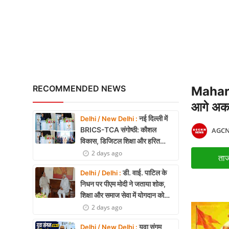
El Niño Alert: फरवरी 202
X Education
Article
Religion
Interview
RECOMMENDED NEWS
Maharan
Business
आगे अकब
नई दिल्ली में
Delhi / New Delhi :
Relationship
BRICS-TCA संगोष्ठी: कौशल
AGCN
विकास, डिजिटल शिक्षा और हरित
Education
तकनीक पर बनी रणनीति
2 days ago
ताज
Defence & Security
डी. वाई. पाटिल के
Delhi / Delhi :
निधन पर पीएम मोदी ने जताया शोक,
Environment
शिक्षा और समाज सेवा में योगदान को
किया याद
2 days ago
Lifestyle
युवा संगम
Delhi / New Delhi :