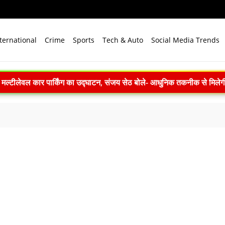
ternational
Crime
Sports
Tech & Auto
Social Media Trends
िक मल्टीलेवल कार पार्किंग का उद्घाटन, संजय सेठ बोले- आधुनिक तकनीक से मिलेग
िसानों की आय बढ़ाएं: शिवराज सिंह चौहान ने कृषि विश्वविद्यालयों से नियमित प्रश
: 22 में से 20 भारतीय उपग्रहों पर टक्कर का खतरा, 29 बार CAM ऑपरेश
 2026 में पहला मानवरहित मिशन, 2027 तक अंतरिक्ष में जाएगा पहला भारतीय द
़ी सौगात, 188.93 करोड़ रुपये के स्पेस वेंचर कैपिटल फंड से तीन कंपनियों को मिल
PM मोदी बोले- जम्मू-कश्मीर और लद्दाख में विकास का नया युग शुरू
संगोष्ठी: कौशल विकास, डिजिटल शिक्षा और हरित तकनीक पर बनी रणनीति
169 करोड़ रुपये का रिकॉर्ड मुनाफा, अमित शाह को सौंपा 22.90 करोड़ का लाभांश
योग (IPC) को क्षेत्रीय उत्कृष्टता केंद्र का दर्जा दिया, दक्षिण-पूर्व एशिया में भ
ार्रवाई: सातारा में अवैध ड्रग फैक्ट्री का भंडाफोड़, अल्प्राजोलम और डायजेपाम जब्