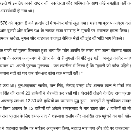
झते थे इसलिए अपने राष्ट्र की स्वतंत्रता और अस्मिता के साथ कोई समझौता नहीं क
ा अवश्यंभावी हो गया था।
76 को प्रातः 8 बजे हल्दीघाटी में भयंकर मोर्चा खुल गया। महाराणा प्रताप अग्रिम दस्त
में और दूसरी ओर दक्षिण पक्ष के नायक राजा रामशाह ने मुगलों पर भयानक हमला किया।
र खदेड़ा, मुगल और कछवाहा राजपूत सैनिक भेड़ों की झुंड की भांति भाग निकले।
 गाजी खां मुल्ला चिल्लाता हुआ भागा कि "घोर आपत्ति के समय भाग जाना मोहम्मद साहब क
राणा के प्रथम आक्रमण के तीव्र वेग से ही मुगलों की पीठें मुड़ गईं। अब्दुल कादिर बदायूं
ं विद्यमान था, अपनी पुस्तक मुन्तखब - उत-तवारीख में लिखा है कि "हमारी जो फौज पहिले ह
 बनास नदी को पार कर पांच-छह कोस तक भागती रही।"
हो उठा था। पुन:शहजादा सलीम, मान सिंह, सैय्यद बारहा और आसफ खान ने मोर्चा स
िंह की रक्षार्थ 20 हाथियों ने घेराबंदी कर रखी थी। घेराबंदी तोड़ने के लिए राणा प्रता
 अपरान्ह लगभग 12.30 बजे हाथियों का घमासान युद्ध हुआ। शस्त्रों से सुसज्जित रामप
रण किया अकबर के 13 हाथियों को अकेले रामप्रसाद ने मार डाला और 7 हाथियों को मोर्च
राणा प्रताप के लिए रामप्रसाद ने शहजादा सलीम और मानसिंह तक पहुंचने का मार्ग खो
ाप ने शहजादा सलीम पर भयंकर आक्रमण किया, महावत मारा गया और हौदे पर जबरदस्त भ