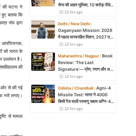
सेना की अहम भूमिका, 10 करोड़ पौधे
ों की घटना ने
लगाने का रिकॉर्ड
22 hrs ago
े हुए बताया कि
्र संघ द्वारा
Delhi / New Delhi :
Gaganyaan Mission: 2026
में पहला मानवरहित मिशन, 2027 तक
ं ने आपत्तिजनक,
अंतरिक्ष में जाएगा पहला भारतीय दल
22 hrs ago
ों को भारत के
Book
Maharashtra / Nagpur :
ा उल्लंघन है।
Review: ‘The Last
्वविद्यालय की
Signature’— प्रेम, त्याग और अधूरी
मोहब्बत की भावनात्मक कहानी
22 hrs ago
ी ओर से की गई
Agni-4
Odisha / Chandbali :
Missile Test: भारत ने 4000
लाफ नारे लगाए।
किमी रेंज वाली परमाणु सक्षम अग्नि-4
बैलिस्टिक मिसाइल का सफल परीक्षण,
22 hrs ago
बढ़ी सामरिक ताकत
ष्टि से मामला