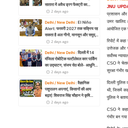
सातारा में अवैध ड्रग फैक्ट्री का
JNU UPD
भंडाफोड़, अल्प्राजोलम और डायजेपाम
2 days ago
प्रशासन और पु
जब्त
उमर खालिद और
El Niño
Delhi / New Delhi :
Alert: फरवरी 2027 तक सक्रिय रह
आयोजित एक छ
सकता है अल नीनो, मानसून और समुद्री
रिपोर्ट में कह
पारिस्थितिकी पर असर की आशंका
2 days ago
उत्तेजक और भ
दिल्ली में 14
Delhi / New Delhi :
सर्वोच्च न्य
मंजिला रोबोटिक मल्टीलेवल कार पार्किंग
CSO ने चेताव
का उद्घाटन, संजय सेठ बोले- आधुनिक
सुरक्षा गंभीर 
तकनीक से मिलेगी बड़ी राहत
2 days ago
दिल्ली पुलिस
वैज्ञानिक
Delhi / New Delhi :
पशुपालन अपनाएं, किसानों की आय
थी, जिसमें कह
बढ़ाएं: शिवराज सिंह चौहान ने कृषि
पुलिस ने बताय
विश्वविद्यालयों से नियमित प्रशिक्षण का
2 days ago
किया आह्वान
CSO ने कहा क
गंभीर बन गया