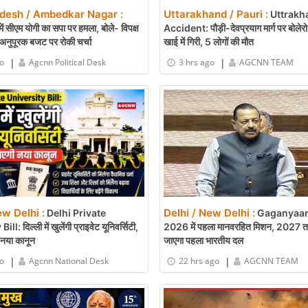
adesh / Ambedkar Nagar :
Uttarakhand / Pauri :
Uttrakh
ं सीएम योगी का सपा पर हमला, बोले- विपक्ष
Accident: पौड़ी-देवप्रयाग मार्ग पर बोले
अनुपूरक बजट पर रोकी चर्चा
खाई में गिरी, 5 लोगों की मौत
|
|
go
Agcnn Political Desk
3 hrs ago
AGCNN TEAM
ew Delhi :
Delhi / New Delhi :
Delhi Private
Gaganyaan
l: दिल्ली में खुलेंगी प्राइवेट यूनिवर्सिटी,
2026 में पहला मानवरहित मिशन, 2027 तक अ
नया कानून
जाएगा पहला भारतीय दल
|
|
go
Agcnn National Desk
22 hrs ago
AGCNN TEAM