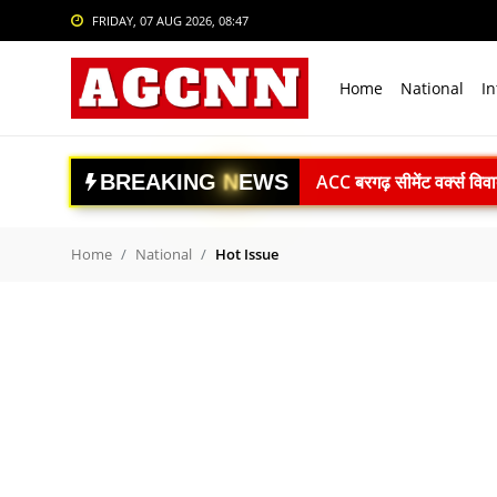
FRIDAY, 07 AUG 2026, 08:47
Login
Register
Home
National
In
Home
ACC बरगढ़ सीमेंट वर्क्स विव
National
B
R
E
A
K
I
N
G
N
E
W
S
ऊर्जा सुरक्षा पर कुमारस्वामी:
International
राजनाथ सिंह: विकसित भारत क
Crime
Gaganyaan Mission: 2026 
Home
National
Hot Issue
Book Review: ‘The Last S
Sports
Agni-4 Missile Test: भारत
Tech & Auto
RSS प्रमुख मोहन भागवत I.I.M.U
Social Media Trends
अंबेडकरनगर में सीएम योगी क
Uttrakhand Accident: पौड़ी
Entertainment
Delhi Private University Bi
Women
National Handloo Day: पी