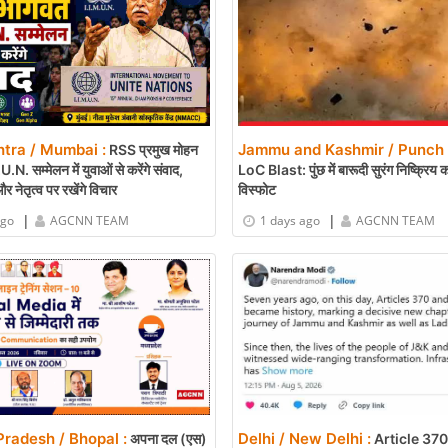
tra / Mumbai :
Jammu and Kashmir / Punch 
RSS प्रमुख मोहन
N. सम्मेलन में युवाओं से करेंगे संवाद,
LoC Blast: पुंछ में बारूदी सुरंग निष्क्रिय
 और नेतृत्व पर रखेंगे विचार
विस्फोट
|
|
ago
AGCNN TEAM
1 days ago
AGCNN TEAM
radesh / Bhopal :
Delhi / New Delhi :
अपना दल (एस)
Article 370 क