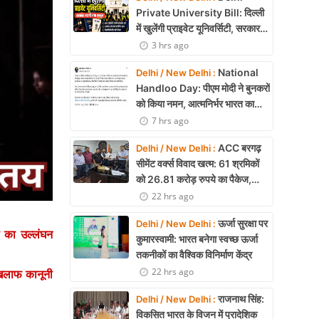
Private University Bill: दिल्ली
में खुलेंगी प्राइवेट यूनिवर्सिटी, सरकार
लाएगी नया कानून
3 hrs ago
National
Delhi / New Delhi :
Handloo Day: पीएम मोदी ने बुनकरों
को किया नमन, आत्मनिर्भर भारत का
बताया मजबूत आधार
7 hrs ago
ACC बरगढ़
Delhi / New Delhi :
सीमेंट वर्क्स विवाद खत्म: 61 श्रमिकों
को 26.81 करोड़ रुपये का पैकेज,
समझौते पर मुहर
22 hrs ago
ऊर्जा सुरक्षा पर
Delhi / New Delhi :
ा का उल्लंघन
कुमारस्वामी: भारत बनेगा स्वच्छ ऊर्जा
तकनीकों का वैश्विक विनिर्माण केंद्र
22 hrs ago
 खिलाफ कानूनी
राजनाथ सिंह:
Delhi / New Delhi :
विकसित भारत के विजन में प्रादेशिक