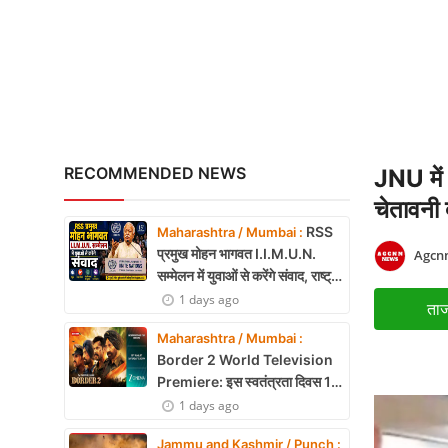
X Education
Article
Religion
Interview
RECOMMENDED NEWS
JNU में 
Business
चेतावनी 
RSS
Maharashtra / Mumbai :
Relationship
प्रमुख मोहन भागवत I.I.M.U.N.
Agcnn
सम्मेलन में युवाओं से करेंगे संवाद, राष्ट्र
Education
निर्माण और नेतृत्व पर रखेंगे विचार
1 days ago
ताज
Defence & Security
Maharashtra / Mumbai :
Border 2 World Television
Environment
Premiere: इस स्वतंत्रता दिवस 15
अगस्त को शाम 7:30 बजे सिर्फ Zee
1 days ago
Lifestyle
Cinema पर देखें बॉर्डर 2
Jammu and Kashmir / Punch :