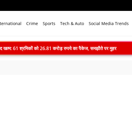
ternational
Crime
Sports
Tech & Auto
Social Media Trends
ाद खत्म: 61 श्रमिकों को 26.81 करोड़ रुपये का पैकेज, समझौते पर मुहर
 भारत बनेगा स्वच्छ ऊर्जा तकनीकों का वैश्विक विनिर्माण केंद्र
े विजन में प्रादेशिक सेना की अहम भूमिका, 10 करोड़ पौधे लगाने का रिकॉर्ड
में पहला मानवरहित मिशन, 2027 तक अंतरिक्ष में जाएगा पहला भारतीय दल
ignature’— प्रेम, त्याग और अधूरी मोहब्बत की भावनात्मक कहानी
 ने 4000 किमी रेंज वाली परमाणु सक्षम अग्नि-4 बैलिस्टिक मिसाइल का सफल प
.N. सम्मेलन में युवाओं से करेंगे संवाद, राष्ट्र निर्माण और नेतृत्व पर रखेंगे विच
ा सपा पर हमला, बोले- विपक्ष ने विकास और अनुपूरक बजट पर रोकी चर्चा
-देवप्रयाग मार्ग पर बोलेरो 250 मीटर खाई में गिरी, 5 लोगों की मौत
ll: दिल्ली में खुलेंगी प्राइवेट यूनिवर्सिटी, सरकार लाएगी नया कानून
एम मोदी ने बुनकरों को किया नमन, आत्मनिर्भर भारत का बताया मजबूत आधार