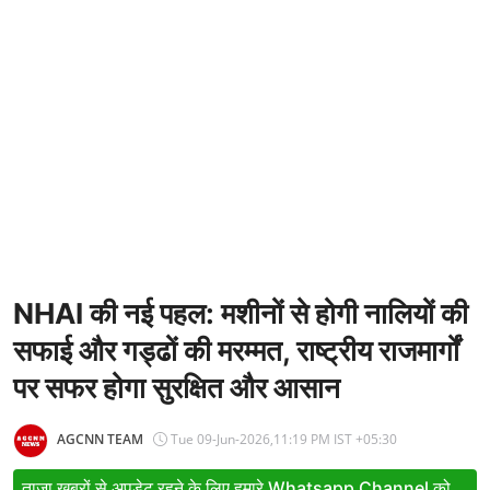
Entertainment
Women
X Education
Article
Religion
Interview
Business
NHAI की नई पहल: मशीनों से होगी नालियों की
सफाई और गड्ढों की मरम्मत, राष्ट्रीय राजमार्गों
Relationship
पर सफर होगा सुरक्षित और आसान
Education
Defence & Security
AGCNN TEAM
Tue 09-Jun-2026,11:19 PM IST +05:30
Environment
ताजा खबरों से अपडेट रहने के लिए हमारे Whatsapp Channel को