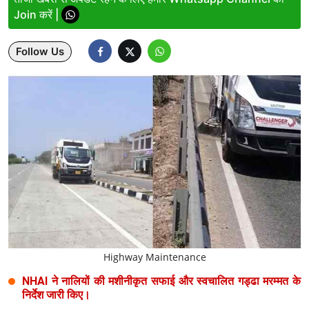
Join करें |
Lifestyle
Follow Us
Health
Development
Career
Literature
Tour & Travel
History Speaks
About Us
Highway Maintenance
Contact Us
NHAI ने नालियों की मशीनीकृत सफाई और स्वचालित गड्ढा मरम्मत के
निर्देश जारी किए।