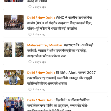
करोड़ का लाभांश
2 days ago
WHO ने भारतीय फार्माकोपिया
Delhi / New Delhi :
आयोग (IPC) को क्षेत्रीय उत्कृष्टता केंद्र का दर्जा दिया,
दक्षिण-पूर्व एशिया में भारत की बड़ी उपलब्धि
2 days ago
महाराष्ट्र में DRI की बड़ी
Maharashtra / Mumbai :
कार्रवाई: सातारा में अवैध ड्रग फैक्ट्री का भंडाफोड़,
अल्प्राजोलम और डायजेपाम जब्त
2 days ago
El Niño Alert: फरवरी 2027
Delhi / New Delhi :
तक सक्रिय रह सकता है अल नीनो, मानसून और समुद्री
पारिस्थितिकी पर असर की आशंका
2 days ago
दिल्ली में 14 मंजिला रोबोटिक
Delhi / New Delhi :
मल्टीलेवल कार पार्किंग का उद्घाटन, संजय सेठ बोले-
आधुनिक तकनीक से मिलेगी बड़ी राहत