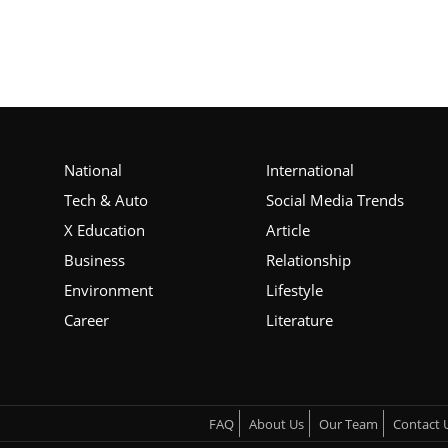
Health
Development
Career
Literature
National
International
Tour & Travel
Tech & Auto
Social Media Trends
History Speaks
X Education
Article
Business
Relationship
About Us
Environment
Lifestyle
Contact Us
Career
Literature
FAQ
About Us
Our Team
Contact 