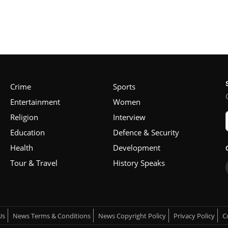
Crime
Sports
Entertainment
Women
Religion
Interview
Education
Defence & Security
Health
Development
Tour & Travel
History Speaks
Us
News Terms & Conditions
News Copyright Policy
Privacy Policy
C