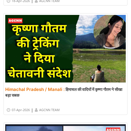
|
18-Apr-2026
AGCNN TEAM
Himachal Pradesh / Manali :
हिमाचल की वादियों में कृष्णा गौतम ने सीखा
बड़ा सबक
|
07-Apr-2026
AGCNN TEAM