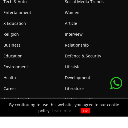
Tech & Auto
Social Media Trends
Entertainment
Women
X Education
Article
Religion
Interview
Business
Relationship
Education
Defence & Security
Environment
Lifestyle
Health
Development
Career
Literature
Tour & Travel
History Speaks
By continuing to use this website, you agree to our cookie
policy.
Learn more
Ok
SUBSCRIBE
Get monthly updates and free resources.