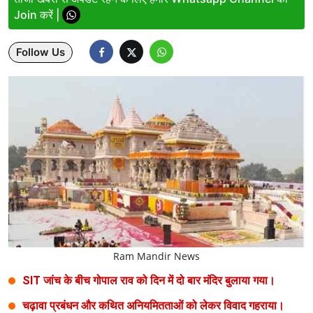
Join करें |
Lifestyle
Follow Us
Health
Development
Career
Literature
Tour & Travel
History Speaks
About Us
Ram Mandir News
Contact Us
SIT जांच के बीच गोपाल राव को दिन में दो बार मंदिर बुलाया गया।
चढ़ावा प्रबंधन और कथित अनियमितताओं को लेकर विवाद गहराया।