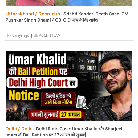
Uttarakhand / Dehradun :
Srishti Kandari Death Case: CM
Pushkar Singh Dhami ने CB-CID जांच के दिए आदेश
|
8 days ago
AGCNN TEAM
Delhi / Delhi :
Delhi Riots Case: Umar Khalid और Sharjeel
Imam की Bail Petition पर 27 अगस्त को सुनवाई