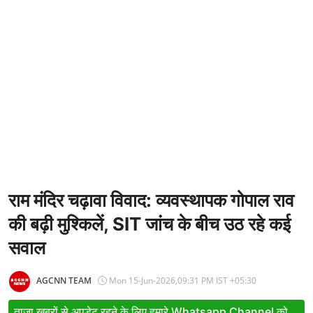
Entertainment
Women
X Education
Article
Religion
Interview
Business
राम मंदिर चढ़ावा विवाद: व्यवस्थापक गोपाल राव
की बढ़ी मुश्किलें, SIT जांच के बीच उठ रहे कई
Relationship
सवाल
Education
Defence & Security
AGCNN TEAM
Mon 15-Jun-2026,09:31 PM IST +05:30
Environment
ताजा खबरों से अपडेट रहने के लिए हमारे Whatsapp Channel को