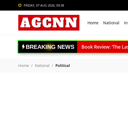
FRIDAY, 07 AUG 2026, 09:38
Login
Register
Home
National
In
Home
National
Book Review: ‘The Last S
B
R
E
A
K
I
N
G
N
E
W
S
Agni-4 Missile Test: भारत
International
RSS प्रमुख मोहन भागवत I.I.M.U
Crime
Home
National
Political
Border 2 World Televisio
Sports
Poonch LoC Blast: पुंछ में
अपना दल (एस) का 10वां ऑन
Tech & Auto
रेप्को बैंक ने रचा इतिहास: 
Social Media Trends
ACC बरगढ़ सीमेंट वर्क्स विव
ऊर्जा सुरक्षा पर कुमारस्वामी:
Entertainment
राजनाथ सिंह: विकसित भारत क
Women