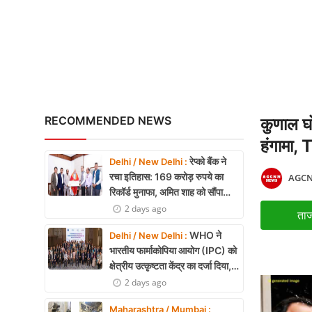
Gaganyaan Mission: 2026 
X Education
Article
Religion
Interview
RECOMMENDED NEWS
कुणाल घो
Business
हंगामा,
रेप्को बैंक ने
Delhi / New Delhi :
Relationship
रचा इतिहास: 169 करोड़ रुपये का
AGCN
रिकॉर्ड मुनाफा, अमित शाह को सौंपा
Education
22.90 करोड़ का लाभांश
2 days ago
ताज
Defence & Security
WHO ने
Delhi / New Delhi :
भारतीय फार्माकोपिया आयोग (IPC) को
Environment
क्षेत्रीय उत्कृष्टता केंद्र का दर्जा दिया,
दक्षिण-पूर्व एशिया में भारत की बड़ी
2 days ago
Lifestyle
उपलब्धि
Maharashtra / Mumbai :