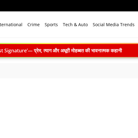
ternational
Crime
Sports
Tech & Auto
Social Media Trends
ignature’— प्रेम, त्याग और अधूरी मोहब्बत की भावनात्मक कहानी
 ने 4000 किमी रेंज वाली परमाणु सक्षम अग्नि-4 बैलिस्टिक मिसाइल का सफल प
.N. सम्मेलन में युवाओं से करेंगे संवाद, राष्ट्र निर्माण और नेतृत्व पर रखेंगे विच
n Premiere: इस स्वतंत्रता दिवस 15 अगस्त को शाम 7:30 बजे सिर्फ Zee 
 बारूदी सुरंग निष्क्रिय करते समय विस्फोट
लाइन प्रशिक्षण 9 अगस्त को
169 करोड़ रुपये का रिकॉर्ड मुनाफा, अमित शाह को सौंपा 22.90 करोड़ का लाभांश
ाद खत्म: 61 श्रमिकों को 26.81 करोड़ रुपये का पैकेज, समझौते पर मुहर
 भारत बनेगा स्वच्छ ऊर्जा तकनीकों का वैश्विक विनिर्माण केंद्र
े विजन में प्रादेशिक सेना की अहम भूमिका, 10 करोड़ पौधे लगाने का रिकॉर्ड