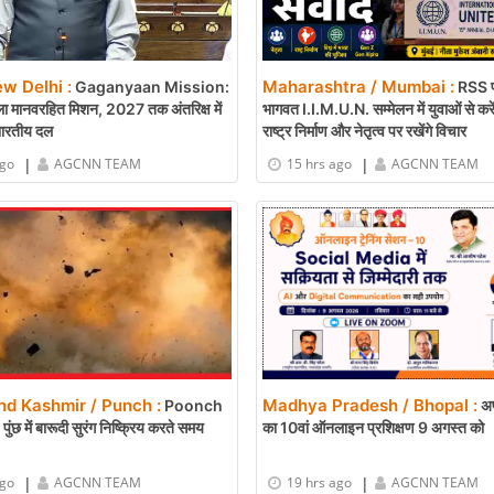
ew Delhi :
Maharashtra / Mumbai :
Gaganyaan Mission:
RSS प
ा मानवरहित मिशन, 2027 तक अंतरिक्ष में
भागवत I.I.M.U.N. सम्मेलन में युवाओं से करें
भारतीय दल
राष्ट्र निर्माण और नेतृत्व पर रखेंगे विचार
|
|
ago
AGCNN TEAM
15 hrs ago
AGCNN TEAM
d Kashmir / Punch :
Madhya Pradesh / Bhopal :
Poonch
अप
ंछ में बारूदी सुरंग निष्क्रिय करते समय
का 10वां ऑनलाइन प्रशिक्षण 9 अगस्त को
|
|
ago
AGCNN TEAM
19 hrs ago
AGCNN TEAM