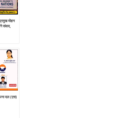
्रमुख मोहन
गे संवाद,
ना दल (एस)