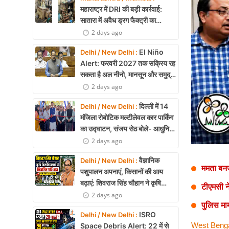
Health
महाराष्ट्र में DRI की बड़ी कार्रवाई:
सातारा में अवैध ड्रग फैक्ट्री का
Development
भंडाफोड़, अल्प्राजोलम और डायजेपाम
2 days ago
जब्त
Career
El Niño
Delhi / New Delhi :
Alert: फरवरी 2027 तक सक्रिय रह
Literature
सकता है अल नीनो, मानसून और समुद्री
पारिस्थितिकी पर असर की आशंका
2 days ago
Tour & Travel
दिल्ली में 14
Delhi / New Delhi :
History Speaks
मंजिला रोबोटिक मल्टीलेवल कार पार्किंग
का उद्घाटन, संजय सेठ बोले- आधुनिक
About Us
तकनीक से मिलेगी बड़ी राहत
2 days ago
Contact Us
वैज्ञानिक
Delhi / New Delhi :
ममता बनर
पशुपालन अपनाएं, किसानों की आय
बढ़ाएं: शिवराज सिंह चौहान ने कृषि
टीएमसी ने
विश्वविद्यालयों से नियमित प्रशिक्षण का
2 days ago
पुलिस मा
किया आह्वान
ISRO
Delhi / New Delhi :
West Bengal
Space Debris Alert: 22 में से