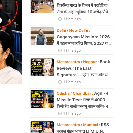
विकसित भारत के विजन में प्रादेशिक
सेना की अहम भूमिका, 10 करोड़ पौधे
लगाने का रिकॉर्ड
11 hrs ago
Delhi / New Delhi :
Gaganyaan Mission: 2026
में पहला मानवरहित मिशन, 2027 तक
अंतरिक्ष में जाएगा पहला भारतीय दल
11 hrs ago
Book
Maharashtra / Nagpur :
Review: ‘The Last
Signature’— प्रेम, त्याग और अधूरी
मोहब्बत की भावनात्मक कहानी
11 hrs ago
Agni-4
Odisha / Chandbali :
Missile Test: भारत ने 4000
किमी रेंज वाली परमाणु सक्षम अग्नि-4
बैलिस्टिक मिसाइल का सफल परीक्षण,
11 hrs ago
बढ़ी सामरिक ताकत
RSS
Maharashtra / Mumbai :
प्रमुख मोहन भागवत I.I.M.U.N.