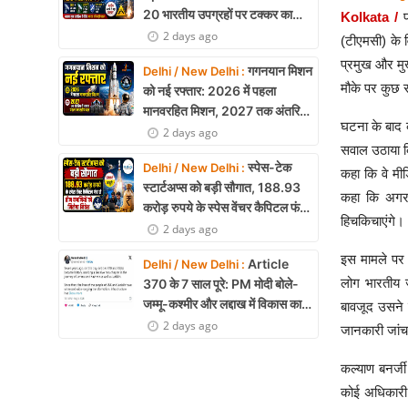
20 भारतीय उपग्रहों पर टक्कर का
Kolkata /
खतरा, 29 बार CAM ऑपरेशन सफल
2 days ago
(टीएमसी) के 
प्रमुख और मु
गगनयान मिशन
Delhi / New Delhi :
मौके पर कुछ 
को नई रफ्तार: 2026 में पहला
मानवरहित मिशन, 2027 तक अंतरिक्ष
घटना के बाद क
में जाएगा पहला भारतीय दल
2 days ago
सवाल उठाया क
स्पेस-टेक
Delhi / New Delhi :
कहा कि वे मी
स्टार्टअप्स को बड़ी सौगात, 188.93
कहा कि अगर न
करोड़ रुपये के स्पेस वेंचर कैपिटल फंड
हिचकिचाएंगे।
से तीन कंपनियों को मिलेगा निवेश
2 days ago
इस मामले पर ट
Article
Delhi / New Delhi :
लोग भारतीय जन
370 के 7 साल पूरे: PM मोदी बोले-
जम्मू-कश्मीर और लद्दाख में विकास का
बावजूद उसने स
नया युग शुरू
2 days ago
जानकारी जांच 
कल्याण बनर्ज
कोई अधिकारी म