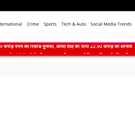
ternational
Crime
Sports
Tech & Auto
Social Media Trends
योग (IPC) को क्षेत्रीय उत्कृष्टता केंद्र का दर्जा दिया, दक्षिण-पूर्व एशिया में भ
ार्रवाई: सातारा में अवैध ड्रग फैक्ट्री का भंडाफोड़, अल्प्राजोलम और डायजेपाम जब्
7 तक सक्रिय रह सकता है अल नीनो, मानसून और समुद्री पारिस्थितिकी पर 
िक मल्टीलेवल कार पार्किंग का उद्घाटन, संजय सेठ बोले- आधुनिक तकनीक से मिलेग
िसानों की आय बढ़ाएं: शिवराज सिंह चौहान ने कृषि विश्वविद्यालयों से नियमित प्रश
: 22 में से 20 भारतीय उपग्रहों पर टक्कर का खतरा, 29 बार CAM ऑपरेश
 2026 में पहला मानवरहित मिशन, 2027 तक अंतरिक्ष में जाएगा पहला भारतीय द
़ी सौगात, 188.93 करोड़ रुपये के स्पेस वेंचर कैपिटल फंड से तीन कंपनियों को मिल
PM मोदी बोले- जम्मू-कश्मीर और लद्दाख में विकास का नया युग शुरू
संगोष्ठी: कौशल विकास, डिजिटल शिक्षा और हरित तकनीक पर बनी रणनीति