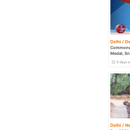
Delhi / De
Commonwea
Medal, Snatc
6 days 
Delhi / N