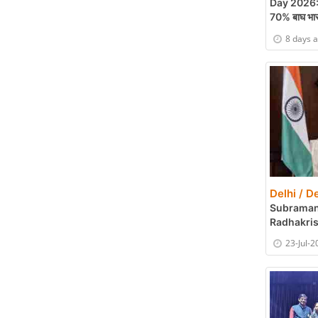
Day 2026: पी
70% बाघ भारत 
8 days 
Delhi / De
Subramania
Radhakrishn
23-Jul-2