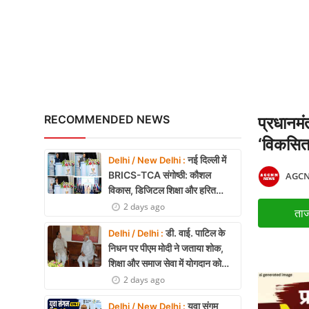
रेप्को बैंक ने रचा इतिहास: 
X Education
Article
Religion
Interview
RECOMMENDED NEWS
प्रधानमं
Business
‘विकसित
नई दिल्ली में
Delhi / New Delhi :
Relationship
BRICS-TCA संगोष्ठी: कौशल
AGCN
विकास, डिजिटल शिक्षा और हरित
Education
तकनीक पर बनी रणनीति
2 days ago
ताज
Defence & Security
डी. वाई. पाटिल के
Delhi / Delhi :
निधन पर पीएम मोदी ने जताया शोक,
Environment
शिक्षा और समाज सेवा में योगदान को
किया याद
2 days ago
Lifestyle
युवा संगम
Delhi / New Delhi :