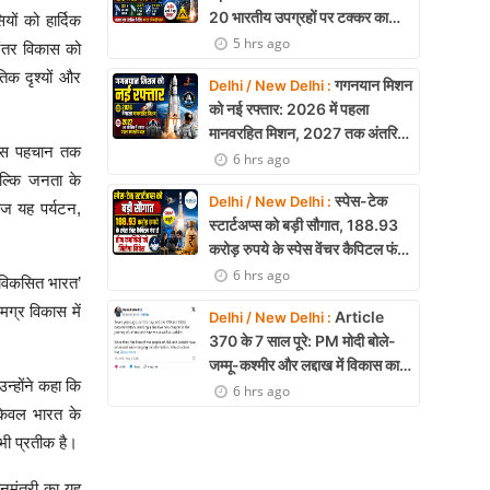
20 भारतीय उपग्रहों पर टक्कर का
यों को हार्दिक
खतरा, 29 बार CAM ऑपरेशन सफल
5 hrs ago
रंतर विकास को
िक दृश्यों और
गगनयान मिशन
Delhi / New Delhi :
को नई रफ्तार: 2026 में पहला
मानवरहित मिशन, 2027 तक अंतरिक्ष
ज इस पहचान तक
में जाएगा पहला भारतीय दल
6 hrs ago
 बल्कि जनता के
स्पेस-टेक
Delhi / New Delhi :
आज यह पर्यटन,
स्टार्टअप्स को बड़ी सौगात, 188.93
करोड़ रुपये के स्पेस वेंचर कैपिटल फंड
से तीन कंपनियों को मिलेगा निवेश
6 hrs ago
‘विकसित भारत’
मग्र विकास में
Article
Delhi / New Delhi :
370 के 7 साल पूरे: PM मोदी बोले-
जम्मू-कश्मीर और लद्दाख में विकास का
न्होंने कहा कि
नया युग शुरू
6 hrs ago
केवल भारत के
भी प्रतीक है।
नमंत्री का यह