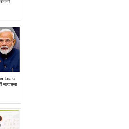
ोने की
r Leak:
गी जल्द सजा