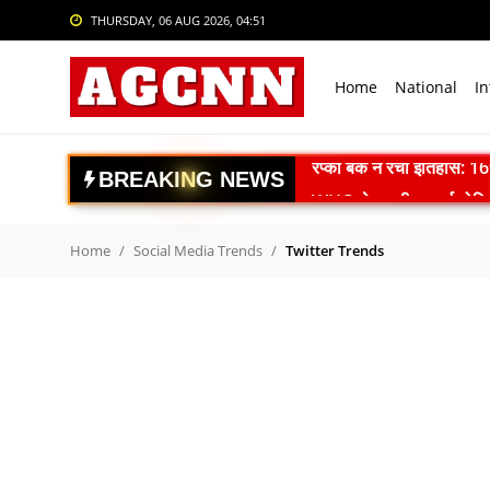
THURSDAY, 06 AUG 2026, 04:51
Login
Register
Home
National
In
Home
National
B
R
E
A
K
I
N
G
N
E
W
S
WHO ने भारतीय फार्माकोपिया आ
International
महाराष्ट्र में DRI की बड़ी क
Crime
El Niño Alert: फरवरी 202
Home
Social Media Trends
Twitter Trends
दिल्ली में 14 मंजिला रोबोट
Sports
वैज्ञानिक पशुपालन अपनाएं, क
Tech & Auto
ISRO Space Debris Alert
Social Media Trends
गगनयान मिशन को नई रफ्तार:
स्पेस-टेक स्टार्टअप्स को बड
Entertainment
Article 370 के 7 साल पूरे: 
Women
नई दिल्ली में BRICS-TCA 