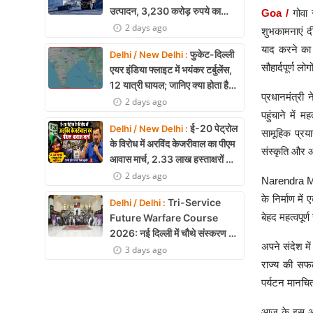
उत्पादन, 3,230 करोड़ रुपये का
Goa /
गोवा 
मुनाफा
2 days ago
शुभकामनाएं द
याद करने का 
फुकेट-दिल्ली
Delhi / New Delhi :
सौहार्दपूर्ण लो
एयर इंडिया फ्लाइट में भयंकर टर्बुलेंस,
12 यात्री घायल; जानिए क्या होता है
प्रधानमंत्री
एयर टर्बुलेंस
2 days ago
पहुंचाने में 
ई-20 पेट्रोल
Delhi / New Delhi :
सामूहिक प्रय
के विरोध में अरविंद केजरीवाल का पीएम
संस्कृति और आ
आवास मार्च, 2.33 लाख हस्ताक्षरों की
याचिका
2 days ago
Narendra Mod
के निर्माण मे
Tri-Service
Delhi / Delhi :
बेहद महत्वपूर्ण
Future Warfare Course
2026: नई दिल्ली में चौथे संस्करण का
अपने संदेश मे
शुभारंभ
3 days ago
राज्य की सफ
पर्यटन मानचित
आज के इस अवस