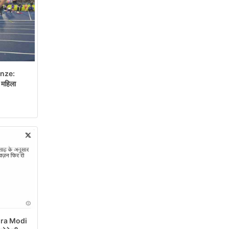
nze:
महिला
ra Modi