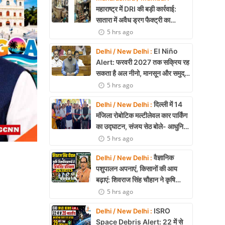
महाराष्ट्र में DRI की बड़ी कार्रवाई:
सातारा में अवैध ड्रग फैक्ट्री का
भंडाफोड़, अल्प्राजोलम और डायजेपाम
5 hrs ago
जब्त
El Niño
Delhi / New Delhi :
Alert: फरवरी 2027 तक सक्रिय रह
सकता है अल नीनो, मानसून और समुद्री
पारिस्थितिकी पर असर की आशंका
5 hrs ago
दिल्ली में 14
Delhi / New Delhi :
मंजिला रोबोटिक मल्टीलेवल कार पार्किंग
का उद्घाटन, संजय सेठ बोले- आधुनिक
तकनीक से मिलेगी बड़ी राहत
5 hrs ago
वैज्ञानिक
Delhi / New Delhi :
पशुपालन अपनाएं, किसानों की आय
बढ़ाएं: शिवराज सिंह चौहान ने कृषि
विश्वविद्यालयों से नियमित प्रशिक्षण का
5 hrs ago
किया आह्वान
ISRO
Delhi / New Delhi :
Space Debris Alert: 22 में से