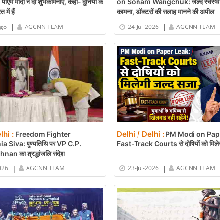
एम मोदी ने दी शुभकामनाएं, कहा- दुनिया के
on Sonam Wangchuk: जल्द स्वस्थ ह
में हैं
कामना, डॉक्टरों की सलाह मानने की अपील
|
|
ago
AGCNN TEAM
24-Jul-2026
AGCNN TEAM
lhi :
Delhi / Delhi :
Freedom Fighter
PM Modi on Pape
 Siva: पुण्यतिथि पर VP C.P.
Fast-Track Courts से दोषियों को मिले
an का श्रद्धांजलि संदेश
|
|
026
AGCNN TEAM
23-Jul-2026
AGCNN TEAM