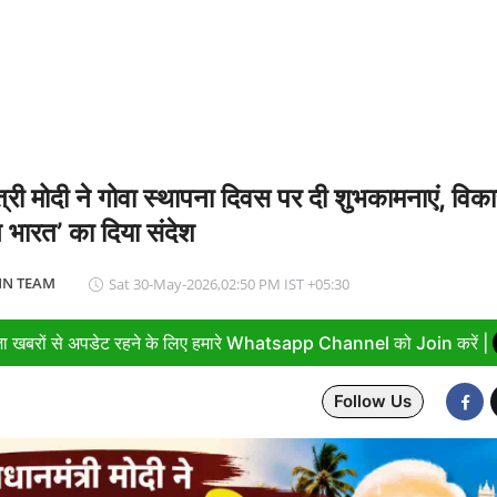
169 करोड़ रुपये का रिकॉर्ड मुनाफा, अमित शाह को सौंपा 22.90 करोड़ का लाभांश
त्री मोदी ने गोवा स्थापना दिवस पर दी शुभकामनाएं, वि
 भारत’ का दिया संदेश
N TEAM
Sat 30-May-2026,02:50 PM IST +05:30
ा खबरों से अपडेट रहने के लिए हमारे Whatsapp Channel को Join करें |
Follow Us