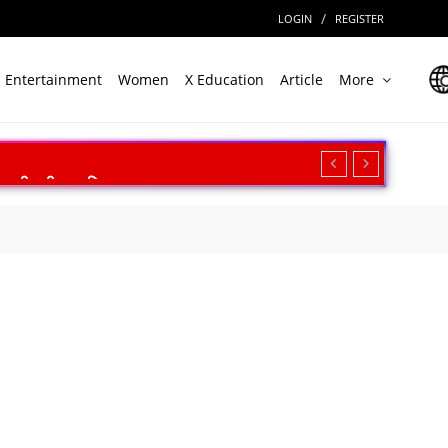
/
LOGIN
REGISTER
Entertainment
Women
X Education
Article
More
ारत की बड़ी उपलब्धि
त
असर की आशंका
ी बड़ी राहत
िक्षण का किया आह्वान
न सफल
ल
ेगा निवेश