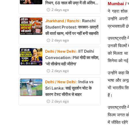
निधन, 68 साल की उम्र में ली अंतिम
Mumbai /
सांस
2 days ago
ने गहरा शोक 
उन्होंने अपन
Ranchi
Jharkhand / Ranchi :
प्रभावशाली ढंग
Student Protest: सरकार-छात्रों
की वार्ता खत्म, मांगों पर नहीं बनी सहमति
उपराष्ट्रपति 
2 days ago
उनकी फिल्मों 
IIT Delhi
Delhi / New Delhi :
को मिलता था।
Convocation: PM मोदी का संदेश,
सिनेमा को नई
‘जो सीखेगा वही जीतेगा’
2 days ago
उन्होंने कहा 
भाषा और अनूठी
India vs
Delhi / New Delhi :
भी भारतीय सिन
Sri Lanka: साई सुदर्शन चोट के
कारण टेस्ट सीरीज से बाहर
हैं।
2 days ago
उपराष्ट्रपति 
फिल्म जगत को
में जीवित रहेंग