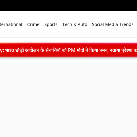
ternational
Crime
Sports
Tech & Auto
Social Media Trends
ारत छोड़ो आंदोलन के सेनानियों को PM मोदी ने किया नमन, बताया प्रेरणा क
e Case: गोमतीनगर थाने की बैरक में सिपाही ने फंदे से लटककर दी जान
ी की देशवासियों से खास अपील, ‘विकसित भारत’ का लें संकल्प
स्त से पहले प्रशासन ने छात्रों को दी चेतावनी
के 3 सदस्यों का इस्तीफा, CBI जांच पर अड़े छात्र
942: जब भारत ने अंग्रेजों से कहा, अब भारत छोड़ो- डॉ. कठेरिया
 स्पष्टीकरण, आम यूजर्स के लिए भुगतान रहेगा फ्री
 2.09 लाख से अधिक नए घरों को मंजूरी
्भर भारत के लिए लागत अनुकूलन पर जोर
्षा मंत्री राजनाथ सिंह ने रक्तदान शिविर का किया उद्घाटन