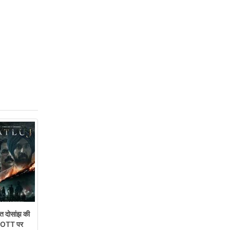
 दोसांझ की
ेट OTT पर