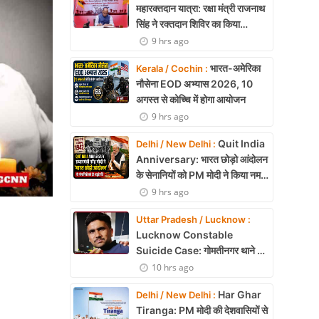
महारक्तदान यात्रा: रक्षा मंत्री राजनाथ
सिंह ने रक्तदान शिविर का किया
उद्घाटन
9 hrs ago
भारत-अमेरिका
Kerala / Cochin :
नौसेना EOD अभ्यास 2026, 10
अगस्त से कोच्चि में होगा आयोजन
9 hrs ago
Quit India
Delhi / New Delhi :
Anniversary: भारत छोड़ो आंदोलन
के सेनानियों को PM मोदी ने किया नमन,
बताया प्रेरणा का स्रोत
9 hrs ago
Uttar Pradesh / Lucknow :
Lucknow Constable
Suicide Case: गोमतीनगर थाने की
बैरक में सिपाही ने फंदे से लटककर दी
10 hrs ago
जान
Har Ghar
Delhi / New Delhi :
Tiranga: PM मोदी की देशवासियों से