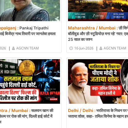
opalganj :
Maharashtra / Mumbai :
Pankaj Tripathi
ज़ी सिन
ाई बिजेंद्र नाथ तिवारी पर जानलेवा हमला
बॉलीवुड और ज़ी स्टूडियोज़ मना रहे’ गदर: एक
25 साल का जश्न
|
|
2026
AGCNN TEAM
16-Jun-2026
AGCNN TEAM
tra / Mumbai :
Delhi / Delhi :
सलमान खान की
भरतिराजा के निधन पर प
ल्म पर रोक की मांग, दिल्ली हाई कोर्ट में
जताया शोक, कहा- तमिल सिनेमा के महान हस्
ल