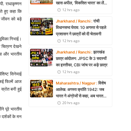
खास अपील, ‘विकसित भारत’ का लें
पी. राधाकृष्णन
संकल्प
12 hrs ago
ते हुए कहा कि
 जीवन को बड़े
रांची
Jharkhand / Ranchi :
विधानसभा घेराव: 10 अगस्त से पहले
प्रशासन ने छात्रों को दी चेतावनी
 भूमिका निभाई।
12 hrs ago
व चित्रण देखने
झारखंड
Jharkhand / Ranchi :
ाया और भारतीय
छात्र आंदोलन: JPSC के 3 सदस्यों
का इस्तीफा, CBI जांच पर अड़े छात्र
12 hrs ago
िशिष्ट सिनेमाई
 कई फिल्में आज
विशेष
Maharashtra / Nagpur :
 स्रोत बनी हुई
आलेख: अगस्त क्रांति 1942: जब
भारत ने अंग्रेजों से कहा, अब भारत
छोड़ो- डॉ. कठेरिया
20 hrs ago
ने पूरे भारतीय
दर्शकों के मन