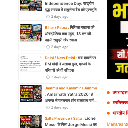
Health
Independence Day: राष्ट्रीय
युद्ध स्मारक में वायुसेना बैंड की प्रस्तुति
Development
2 days ago
मिथिला मखाना की
Career
Bihar / Patna :
ऑस्ट्रेलिया तक पहुंच, 18 टन की
Literature
पहली समुद्री खेप रवाना
2 days ago
Tour & Travel
चंबा हादसे पर
Delhi / New Delhi :
PM मोदी ने जताया दुख, मृतकों के
History Speaks
परिवारों को दी संवेदना
About Us
2 days ago
Jammu and Kashmir / Jammu
Contact Us
उपराष्ट्
Amarnath Yatra 2026: 9
:
अगस्त से पहलगाम और बालटाल मार्ग पर
भरतिराजा
यात्रा स्थगित
2 days ago
भारतीय स
Lionel
Salta Province / Salta :
Maharashtr
Messi के पिता Jorge Messi का