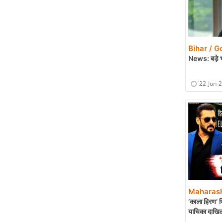
Bihar / G
News: बड़े भ
22-Jun-
Maharash
‘काला हिरण’ फि
याचिका दाखि