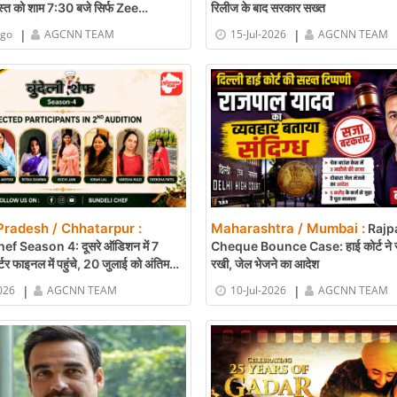
्त को शाम 7:30 बजे सिर्फ Zee
रिलीज के बाद सरकार सख्त
खें बॉर्डर 2
|
|
ago
AGCNN TEAM
15-Jul-2026
AGCNN TEAM
radesh / Chhatarpur :
Maharashtra / Mumbai :
Rajp
f Season 4: दूसरे ऑडिशन में 7
Cheque Bounce Case: हाई कोर्ट ने 
र्टर फाइनल में पहुंचे, 20 जुलाई को अंतिम
रखी, जेल भेजने का आदेश
|
|
026
AGCNN TEAM
10-Jul-2026
AGCNN TEAM