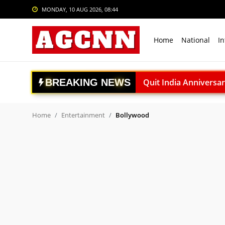
MONDAY, 10 AUG 2026, 08:44
Login
Register
Home
National
In
Home
National
Quit India Anniversary: भ
B
R
E
A
K
I
N
G
N
E
W
S
International
Lucknow Constable Suicid
Har Ghar Tiranga: PM मोद
Crime
Home
Entertainment
Bollywood
रांची विधानसभा घेराव: 10 अग
Sports
झारखंड छात्र आंदोलन: JPSC 
Tech & Auto
विशेष आलेख: अगस्त क्रांति 1
UPI शुल्क पर सरकार का बड़ा
Social Media Trends
PMAY-U 2.0: 16 राज्यों में
Entertainment
ICoAS दिवस 2026: आत्मनिर
Women
सिंदूर महारक्तदान यात्रा: रक