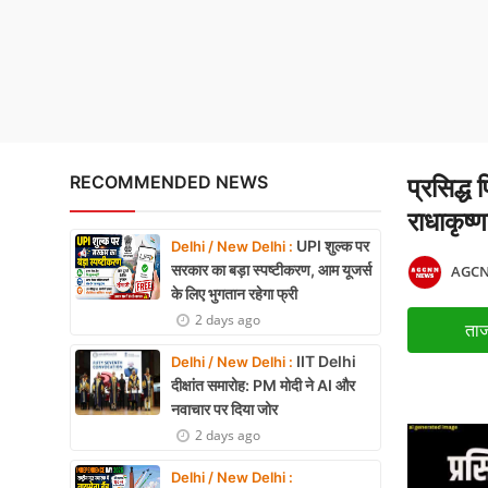
भारत-अमेरिका नौसेना EOD अ
X Education
Article
Religion
Interview
RECOMMENDED NEWS
प्रसिद्ध
राधाकृष्
Business
UPI शुल्क पर
Delhi / New Delhi :
Relationship
सरकार का बड़ा स्पष्टीकरण, आम यूजर्स
AGCN
के लिए भुगतान रहेगा फ्री
Education
2 days ago
ताज
Defence & Security
IIT Delhi
Delhi / New Delhi :
दीक्षांत समारोह: PM मोदी ने AI और
Environment
नवाचार पर दिया जोर
2 days ago
Lifestyle
Delhi / New Delhi :