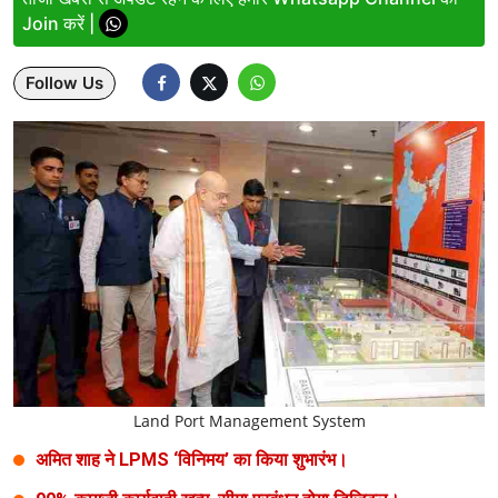
Join करें |
Lifestyle
Follow Us
Health
Development
Career
Literature
Tour & Travel
History Speaks
About Us
Land Port Management System
Contact Us
अमित शाह ने LPMS ‘विनिमय’ का किया शुभारंभ।