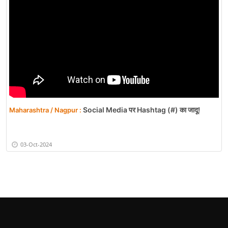
Social Media पर Hashtag (#) का जादू!
Maharashtra / Nagpur :
03-Oct-2024