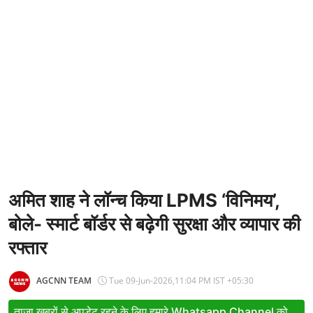
Entertainment
Women
X Education
Article
Religion
Interview
Business
अमित शाह ने लॉन्च किया LPMS ‘विनिमय’,
बोले- स्मार्ट बॉर्डर से बढ़ेगी सुरक्षा और व्यापार की
Relationship
रफ्तार
Education
Defence & Security
AGCNN TEAM
Tue 09-Jun-2026,11:04 PM IST +05:30
Environment
ताजा खबरों से अपडेट रहने के लिए हमारे Whatsapp Channel को