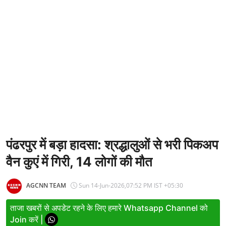
Entertainment
Women
X Education
Article
Religion
Interview
Business
पंढरपुर में बड़ा हादसा: श्रद्धालुओं से भरी पिकअप
वैन कुएं में गिरी, 14 लोगों की मौत
Relationship
Education
AGCNN TEAM
Sun 14-Jun-2026,07:52 PM IST +05:30
Defence & Security
ताजा खबरों से अपडेट रहने के लिए हमारे Whatsapp Channel को
Join करें |
Environment