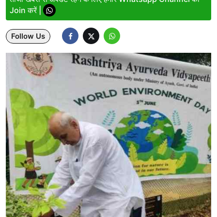
Join करें |
Lifestyle
Follow Us
Health
Development
Career
Literature
Tour & Travel
History Speaks
About Us
Contact Us