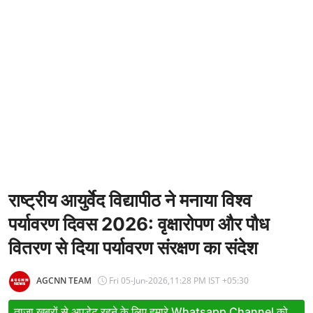
Entertainment
Women
X Education
Article
Religion
Interview
Business
राष्ट्रीय आयुर्वेद विद्यापीठ ने मनाया विश्व
पर्यावरण दिवस 2026: वृक्षारोपण और पौध
Relationship
वितरण से दिया पर्यावरण संरक्षण का संदेश
Education
Defence & Security
AGCNN TEAM
Fri 05-Jun-2026,11:28 PM IST +05:30
Environment
ताजा खबरों से अपडेट रहने के लिए हमारे Whatsapp Channel को