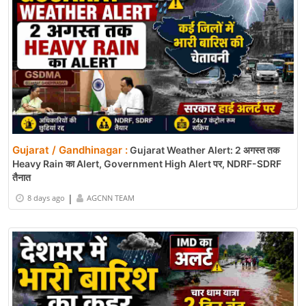
Gujarat / Gandhinagar :
Gujarat Weather Alert: 2 अगस्त तक
Heavy Rain का Alert, Government High Alert पर, NDRF-SDRF
तैनात
|
8 days ago
AGCNN TEAM