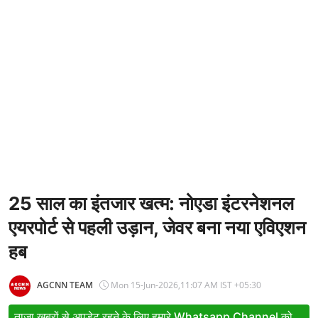
Entertainment
Women
X Education
Article
Religion
Interview
Business
25 साल का इंतजार खत्म: नोएडा इंटरनेशनल
एयरपोर्ट से पहली उड़ान, जेवर बना नया एविएशन
Relationship
हब
Education
Defence & Security
AGCNN TEAM
Mon 15-Jun-2026,11:07 AM IST +05:30
Environment
ताजा खबरों से अपडेट रहने के लिए हमारे Whatsapp Channel को