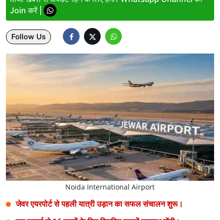
Join करें |
Lifestyle
Follow Us
Health
Development
Career
Literature
Tour & Travel
History Speaks
About Us
Noida International Airport
Contact Us
जेवर एयरपोर्ट से पहली यात्री उड़ान का सफल संचालन शुरू।