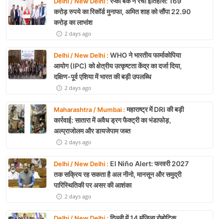
रेप्को बैंक ने रचा इतिहास: 169
Delhi / New Delhi :
करोड़ रुपये का रिकॉर्ड मुनाफा, अमित शाह को सौंपा 22.90
करोड़ का लाभांश
2 days ago
WHO ने भारतीय फार्माकोपिया
Delhi / New Delhi :
आयोग (IPC) को क्षेत्रीय उत्कृष्टता केंद्र का दर्जा दिया,
दक्षिण-पूर्व एशिया में भारत की बड़ी उपलब्धि
2 days ago
महाराष्ट्र में DRI की बड़ी
Maharashtra / Mumbai :
कार्रवाई: सातारा में अवैध ड्रग फैक्ट्री का भंडाफोड़,
अल्प्राजोलम और डायजेपाम जब्त
2 days ago
El Niño Alert: फरवरी 2027
Delhi / New Delhi :
तक सक्रिय रह सकता है अल नीनो, मानसून और समुद्री
पारिस्थितिकी पर असर की आशंका
2 days ago
दिल्ली में 14 मंजिला रोबोटिक
Delhi / New Delhi :