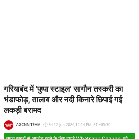
Entertainment
Women
X Education
Article
Religion
Interview
Business
गरियाबंद में ‘पुष्पा स्टाइल’ सागौन तस्करी का
भंडाफोड़, तालाब और नदी किनारे छिपाई गई
Relationship
लकड़ी बरामद
Education
Defence & Security
AGCNN TEAM
Fri 12-Jun-2026,12:14 PM IST +05:30
Environment
ताजा खबरों से अपडेट रहने के लिए हमारे Whatsapp Channel को