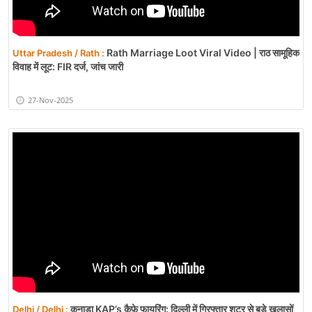
Rath Marriage Loot Viral Video | राठ सामूहिक
Uttar Pradesh / Rath :
विवाह में लूट: FIR दर्ज, जांच जारी
27-Nov-2025
कनाडा KAP’s कैफ़े फायरिंग: दिल्ली में गिरफ्तार शूटर से बड़े खुलासों
Delhi / Delhi :