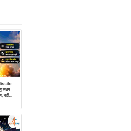
issile
ु सक्षम
, बढ़ी