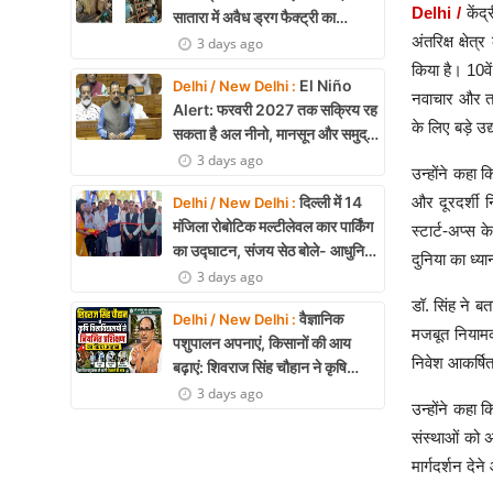
Delhi /
केंद
सातारा में अवैध ड्रग फैक्ट्री का
भंडाफोड़, अल्प्राजोलम और डायजेपाम
अंतरिक्ष क्ष
3 days ago
जब्त
किया है। 10वे
El Niño
Delhi / New Delhi :
नवाचार और तकन
Alert: फरवरी 2027 तक सक्रिय रह
के लिए बड़े उ
सकता है अल नीनो, मानसून और समुद्री
पारिस्थितिकी पर असर की आशंका
3 days ago
उन्होंने कहा क
दिल्ली में 14
और दूरदर्शी न
Delhi / New Delhi :
मंजिला रोबोटिक मल्टीलेवल कार पार्किंग
स्टार्ट-अप्स
का उद्घाटन, संजय सेठ बोले- आधुनिक
दुनिया का ध्
तकनीक से मिलेगी बड़ी राहत
3 days ago
डॉ. सिंह ने बत
वैज्ञानिक
Delhi / New Delhi :
मजबूत नियामक 
पशुपालन अपनाएं, किसानों की आय
निवेश आकर्षित
बढ़ाएं: शिवराज सिंह चौहान ने कृषि
विश्वविद्यालयों से नियमित प्रशिक्षण का
3 days ago
उन्होंने कहा
किया आह्वान
संस्थाओं को अ
मार्गदर्शन द