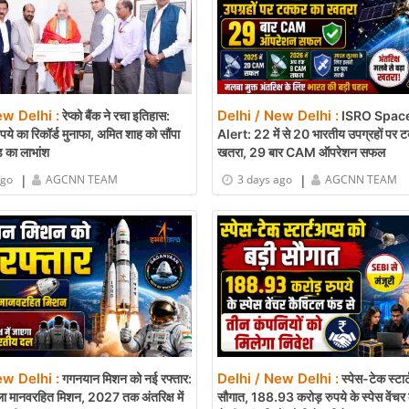
ew Delhi :
Delhi / New Delhi :
रेप्को बैंक ने रचा इतिहास:
ISRO Space
ये का रिकॉर्ड मुनाफा, अमित शाह को सौंपा
Alert: 22 में से 20 भारतीय उपग्रहों पर 
 का लाभांश
खतरा, 29 बार CAM ऑपरेशन सफल
|
|
ago
AGCNN TEAM
3 days ago
AGCNN TEAM
ew Delhi :
Delhi / New Delhi :
गगनयान मिशन को नई रफ्तार:
स्पेस-टेक स्टार
ा मानवरहित मिशन, 2027 तक अंतरिक्ष में
सौगात, 188.93 करोड़ रुपये के स्पेस वेंच