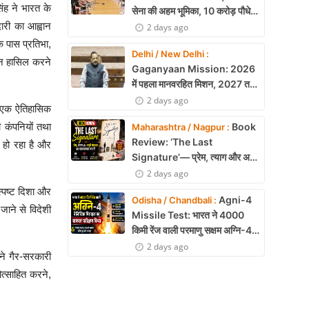
 सिंह ने भारत के
सेना की अहम भूमिका, 10 करोड़ पौधे
लगाने का रिकॉर्ड
ारी का आह्वान
2 days ago
े पास प्रतिभा,
Delhi / New Delhi :
थान हासिल करने
Gaganyaan Mission: 2026
में पहला मानवरहित मिशन, 2027 तक
अंतरिक्ष में जाएगा पहला भारतीय दल
2 days ago
लना एक ऐतिहासिक
Book
ी कंपनियों तथा
Maharashtra / Nagpur :
Review: ‘The Last
 हो रहा है और
Signature’— प्रेम, त्याग और अधूरी
मोहब्बत की भावनात्मक कहानी
2 days ago
 स्पष्ट दिशा और
Agni-4
Odisha / Chandbali :
जाने से विदेशी
Missile Test: भारत ने 4000
किमी रेंज वाली परमाणु सक्षम अग्नि-4
बैलिस्टिक मिसाइल का सफल परीक्षण,
2 days ago
ने गैर-सरकारी
बढ़ी सामरिक ताकत
ोत्साहित करने,