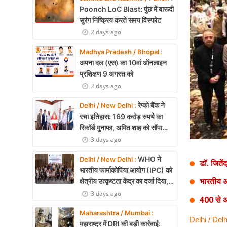
Health
Poonch LoC Blast: पुंछ में बारूदी
सुरंग निष्क्रिय करते समय विस्फोट
Development
2 days ago
Career
Madhya Pradesh / Bhopal :
अपना दल (एस) का 10वां ऑनलाइन
Literature
प्रशिक्षण 9 अगस्त को
2 days ago
Tour & Travel
रेप्को बैंक ने
Delhi / New Delhi :
History Speaks
रचा इतिहास: 169 करोड़ रुपये का
रिकॉर्ड मुनाफा, अमित शाह को सौंपा
About Us
22.90 करोड़ का लाभांश
3 days ago
Contact Us
WHO ने
Delhi / New Delhi :
डॉ. जितेंद
भारतीय फार्माकोपिया आयोग (IPC) को
क्षेत्रीय उत्कृष्टता केंद्र का दर्जा दिया,
भारतीय अ
दक्षिण-पूर्व एशिया में भारत की बड़ी
3 days ago
400 से अ
उपलब्धि
Maharashtra / Mumbai :
Delhi / Delh
महाराष्ट्र में DRI की बड़ी कार्रवाई: