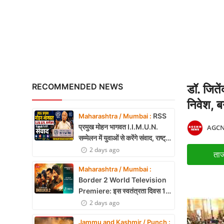
अंबेडकरनगर में सीएम योगी क
X Education
Article
Religion
Interview
RECOMMENDED NEWS
डॉ. जितें
Business
निवेश, बन
RSS
Maharashtra / Mumbai :
Relationship
प्रमुख मोहन भागवत I.I.M.U.N.
AGCN
सम्मेलन में युवाओं से करेंगे संवाद, राष्ट्र
Education
निर्माण और नेतृत्व पर रखेंगे विचार
2 days ago
ताज
Defence & Security
Maharashtra / Mumbai :
Border 2 World Television
Environment
Premiere: इस स्वतंत्रता दिवस 15
अगस्त को शाम 7:30 बजे सिर्फ Zee
2 days ago
Lifestyle
Cinema पर देखें बॉर्डर 2
Jammu and Kashmir / Punch :