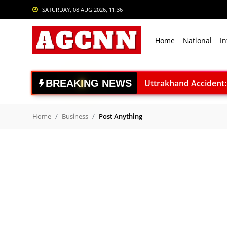
SATURDAY, 08 AUG 2026, 11:36
Login
Register
Home
National
In
Home
National
B
R
E
A
K
I
N
G
N
E
W
S
Uttrakhand Accident: पौड़ी
International
Delhi Private University Bi
Crime
National Handloo Day: पी
Home
Business
Post Anything
ACC बरगढ़ सीमेंट वर्क्स विव
Sports
ऊर्जा सुरक्षा पर कुमारस्वामी:
Tech & Auto
राजनाथ सिंह: विकसित भारत क
Social Media Trends
Gaganyaan Mission: 2026 
Book Review: ‘The Last S
Entertainment
Agni-4 Missile Test: भारत
Women
RSS प्रमुख मोहन भागवत I.I.M.U