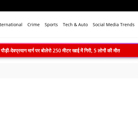
ternational
Crime
Sports
Tech & Auto
Social Media Trends
-देवप्रयाग मार्ग पर बोलेरो 250 मीटर खाई में गिरी, 5 लोगों की मौत
ll: दिल्ली में खुलेंगी प्राइवेट यूनिवर्सिटी, सरकार लाएगी नया कानून
एम मोदी ने बुनकरों को किया नमन, आत्मनिर्भर भारत का बताया मजबूत आधार
ाद खत्म: 61 श्रमिकों को 26.81 करोड़ रुपये का पैकेज, समझौते पर मुहर
 भारत बनेगा स्वच्छ ऊर्जा तकनीकों का वैश्विक विनिर्माण केंद्र
े विजन में प्रादेशिक सेना की अहम भूमिका, 10 करोड़ पौधे लगाने का रिकॉर्ड
में पहला मानवरहित मिशन, 2027 तक अंतरिक्ष में जाएगा पहला भारतीय दल
ignature’— प्रेम, त्याग और अधूरी मोहब्बत की भावनात्मक कहानी
 ने 4000 किमी रेंज वाली परमाणु सक्षम अग्नि-4 बैलिस्टिक मिसाइल का सफल प
.N. सम्मेलन में युवाओं से करेंगे संवाद, राष्ट्र निर्माण और नेतृत्व पर रखेंगे विच