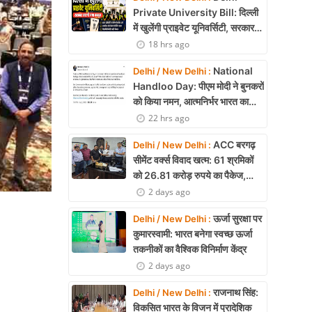
Private University Bill: दिल्ली
में खुलेंगी प्राइवेट यूनिवर्सिटी, सरकार
लाएगी नया कानून
18 hrs ago
National
Delhi / New Delhi :
Handloo Day: पीएम मोदी ने बुनकरों
को किया नमन, आत्मनिर्भर भारत का
बताया मजबूत आधार
22 hrs ago
ACC बरगढ़
Delhi / New Delhi :
सीमेंट वर्क्स विवाद खत्म: 61 श्रमिकों
को 26.81 करोड़ रुपये का पैकेज,
समझौते पर मुहर
2 days ago
ऊर्जा सुरक्षा पर
Delhi / New Delhi :
कुमारस्वामी: भारत बनेगा स्वच्छ ऊर्जा
तकनीकों का वैश्विक विनिर्माण केंद्र
2 days ago
राजनाथ सिंह:
Delhi / New Delhi :
विकसित भारत के विजन में प्रादेशिक